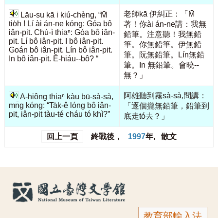
老師kā 伊糾正：「M̄
Lāu-su kā i kiú-chèng, “M̄
tio̍h ! Lí ài án-ne kóng: Góa bô
著！你ài án-ne講：我無
iân-pit. Chù-ì thiaⁿ: Góa bô iân-
鉛筆。注意聽！我無鉛
pit. Lí bô iân-pit. I bô iân-pit.
筆。你無鉛筆。伊無鉛
Goán bô iân-pit. Lín bô iân-pit.
筆。阮無鉛筆。Lín無鉛
In bô iân-pit. Ē-hiáu--bô? “
筆。In 無鉛筆。會曉--
無？」
阿雄聽到霧sà-sà,問講：
A-hiông thiaⁿ kàu bū-sà-sà,
mn̄g kóng: “Ta̍k-ê lóng bô iân-
「逐個攏無鉛筆，鉛筆到
pit, iân-pit tàu-té cháu tó khì?”
底走tó去？」
回上一頁
終戰後，
1997
年, 散文
教育部輸入法