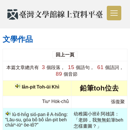
文學作品
回上一頁
3
15
61
本篇文章總共有
個段落，
個語句，
個語詞，
89
個音節
鉛筆toh位去
Iân-pit Toh-ūi Khì
Tiuⁿ Ho̍k-chû
張復聚
幼稚園小班ê 阿雄講：
Iù-tī-hn̂g sió-pan ê A-hiông:
“Lāu-su, góa bô bô iân-pit beh
「老師，我無無鉛筆beh
cháiⁿ-iūⁿ ōe-tô͘?”
怎樣畫圖？」