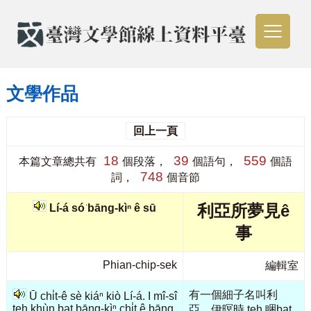
文學作品
回上一頁
18
39
559
本篇文章總共有
個段落，
個語句，
個語
748
詞，
個音節
利亞所夢見ê
Lí-á só͘ bāng-kìⁿ ê sū
事
Phian-chip-sek
編輯室
有一個細子名叫利
Ū chi̍t-ê sè kiáⁿ kiò Lí-á. I mî-sî
teh khùn bat bāng-kìⁿ chi̍t ê bāng,
亞。伊暝時 teh 睏bat