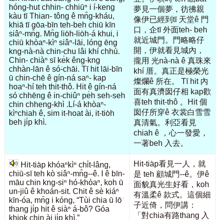
hóng-hut chhin- chhiūⁿ i í-keng
夢見一個夢，彷彿親
kàu tī Thian- tông ê mn̂g-kháu,
像伊已經到tī 天堂ê 門
khiā tī gōa-bīn teh-beh chiū kīn
口，企tī 外面teh- beh
siâⁿ-mn̂g. Mn̂g lio̍h-lio̍h-á khui, i
就近城門。門略略仔
chiū khòaⁿ-kìⁿ siâⁿ-lāi, lóng ēng
開，伊就看見城內，
kng-nà-nà chin-chu lâi khí chhù.
Chin- chiàⁿ sī ke̍k êng-kng
攏用 光nà-nà ê 真珠來
chhàn-lān ê só͘-chāi. Tī hit lāi-bīn
khí 厝。真正是極榮光
ū chin-chē ê gín-ná saⁿ- kap
燦爛ê 所在。 Tī hit 內
hoaⁿ-hí teh thit-thô. Hit ê gín-ná
面有真濟囡仔相 kap歡
só͘ chhēng ê in-chiûⁿ pe̍h seh-seh
喜teh thit-thô 。Hit 個
chin chheng-khì .Lí-á khòaⁿ-
囡仔所穿ê 衣裳白雪雪
kìⁿchiah ê, sim it-hoat ài, it-tio̍h
beh ji̍p khì.
真清氣。利亞看見
chiah ê ，心一發愛，
一著beh 入去。
Hit-tia̍p看見一人，就
Hit-tia̍p khóaⁿkìⁿ chi̍t-lâng,
chiū-sī teh kò͘ siâⁿ-mn̂g--ê. I ê bīn-
是 teh 顧城門--ê。伊ê
māu chin kng-siⁿ hó-khòaⁿ, koh ū
面貌真光生好看，koh
un-jiû ê khoán-sit. Chit ê sè kiáⁿ
有溫柔ê 款式。這個細
kīn-óa, mn̄g i kóng, “Tùi chia ū lō͘
子近倚，問伊講：
thang ji̍p hit ê siàⁿ á-bô? Góa
「對chia有路thang 入
khiok chin ài ji̍p khì.”