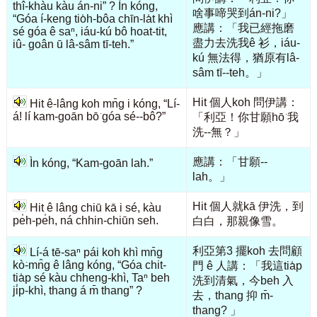
thî-khàu kàu án-ni” ? Ìn kóng,
啥事啼哭到án-ni?」
“Góa í-keng tio̍h-bôa chīn-la̍t khì
應講：「我已經拖磨
sé góa ê saⁿ, iáu-kú bô hoat-tit,
盡力去洗我ê 衫，iáu-
iû- goân ū lâ-sâm tī-teh.”
kú 無法得，猶原有lâ-
sâm tī--teh。」
Hit 個人koh 問伊講：
Hit ê-lâng koh mn̄g i kóng, “Lí-
á! lí kam-goān bō͘ góa sé--bô?”
「利亞！你甘願hō͘ 我
洗--無？」
應講：「甘願--
Ìn kóng, “Kam-goān lah.”
lah。」
Hit 個人就kā 伊洗，到
Hit ê lâng chiū kā i sé, kàu
pe̍h-pe̍h, ná chhin-chiūn seh.
白白，那親像雪。
利亞第3 擺koh 去問顧
Lí-á tē-saⁿ pái koh khì mn̄g
kò͘-mn̂g ê lâng kóng, “Góa chit-
門 ê 人講：「我這tia̍p
tia̍p sé kàu chheng-khì, Taⁿ beh
洗到清氣，今beh 入
ji̍p-khì, thang á m̄ thang” ?
去，thang 抑 m̄-
thang? 」