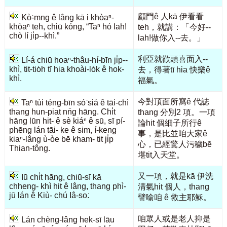
顧門ê 人kā 伊看看
Kò͘-mng ê lâng kā i khòaⁿ-
khòaⁿ teh, chiū kóng, “Taⁿ hó lah!
teh，就講：「今好--
chò lí ji̍p--khì.”
lah!做你入--去。」
利亞就歡頭喜面入--
Lí-á chiū hoaⁿ-thâu-hí-bīn ji̍p--
khì, tit-tio̍h tī hia khoài-lo̍k ê hok-
去，得著tī hia 快樂ê
khì.
福氣。
今對頂面所寫ê 代誌
Taⁿ tùi téng-bīn só͘ siá ê tāi-chì
thang hun-piat nn̄g hāng. Chi̍t
thang 分別2 項。一項
hāng lūn hit- ê sè kiáⁿ ê sū, sī pí-
論hit 個細子所行ê
phēng lán tāi- ke ê sim, í-keng
事，是比並咱大家ê
kiaⁿ-lâng ù-òe bē kham- tit ji̍p
心，已經驚人污穢bē
Thian-tông.
堪tit入天堂。
又一項，就是kā 伊洗
Iū chi̍t hāng, chiū-sī kā
chheng- khì hit ê lâng, thang phì-
清氣hit 個人，thang
jū lán ê Kiù- chú Iâ-so͘.
譬喻咱 ê 救主耶穌。
咱眾人或是老人抑是
Lán chèng-lâng hek-sī lāu