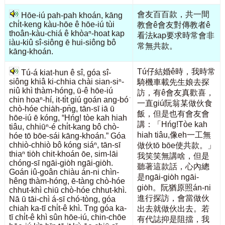
會友百百款，共一間
Hōe-iú pah-pah khoán, kāng
chi̍t-keng kàu-hōe ê hōe-iú tùi
教會ê會友對傳教者ê
thoân-kàu-chiá ê khòaⁿ-hoat kap
看法kap要求時常會非
iàu-kiû sî-siông ē hui-siông bô
常無共款。
kāng-khoán.
Tú仔結婚ê時，我時常
Tú-á kiat-hun ê sî, góa sî-
siông khiâ ki-chhia chài sian-siⁿ-
騎機車載先生娘去探
niû khì thàm-hóng, ū-ê hōe-iú
訪，有ê會友真歡喜，
chin hoaⁿ-hí, it-ti̍t giú goán ang-bó͘
一直giú阮翁某做伙食
chò-hóe chia̍h-pn̄g, tān-sī iā ū
飯，但是也有會友會
hōe-iú ē kóng, “Hńg! tòe kah hiah
講：「Hńg!Tòe kah
tiâu, chhiūⁿ-é chi̍t-kang bô chò-
hiah tiâu,像eh一工無
hóe tō bōe-sái kāng-khoán.” Góa
chhiò-chhiò bô kóng siáⁿ, tān-sī
做伙tō bōe使共款。」
thiaⁿ tio̍h chit-khoán ōe, sim-lāi
我笑笑無講啥，但是
chóng-sī ngāi-gio̍h ngāi-gio̍h.
聽著這款話，心內總
Goán iû-goân chiàu án-ni chìn-
是ngāi-gio̍h ngāi-
hêng thàm-hóng, ē-tàng chò-hóe
gio̍h。阮猶原照án-ni
chhut-khì chiū chò-hóe chhut-khì.
進行探訪，會當做伙
Nā ū tāi-chì á-sī chó͘-tòng, góa
chiah ka-tī chi̍t-ê khì. Tng góa ka-
出去就做伙出去。若
tī chi̍t-ê khì sûn hōe-iú, chin-chōe
有代誌抑是阻擋，我