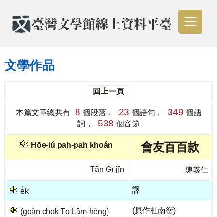
文學作品
回上一頁
8
23
349
本篇文章總共有
個段落，
個語句，
個語
538
詞，
個音節
會友百百款
Hōe-iú pah-pah khoán
Tân Gī-jîn
陳義仁
譯
e̍k
(原作杜南衡)
(goân chok Tō͘ Lâm-hêng)