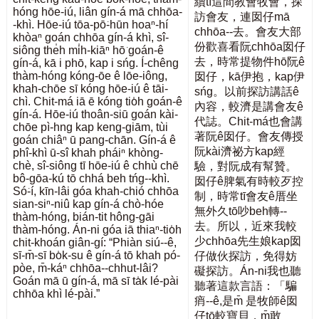
續tī這間教會牧會，探
hóng hōe-iú, liân gín-á mā chhōa-
訪會友，連囡仔mā
-khì. Hōe-iú tōa-pō͘-hūn hoaⁿ-hí
chhōa--去。會友大部
khòaⁿ goán chhōa gín-á khì, sî-
份歡喜看阮chhōa囡仔
siông the̍h mi̍h-kiāⁿ hō͘ goán-ê
去，時常提物件hō͘阮ê
gín-á, kā i phō, kap i sńg. Í-chêng
thàm-hóng kóng-ōe ê lōe-iông,
囡仔，kā伊抱，kap伊
khah-chōe sī kóng hōe-iú ê tāi-
sńg。以前探訪講話ê
chì. Chit-má iā ē kóng tio̍h goán-ê
內容，較濟是講會友ê
gín-á. Hōe-iú thoân-siū goán kài-
代誌。Chit-má也會講
chōe pì-hng kap keng-giām, tùi
著阮ê囡仔。會友傳授
goán chiâⁿ ū pang-chān. Gín-á ê
阮kài濟祕方kap經
phî-khì ū-sî khah pháiⁿ khòng-
chè, sî-siông tī hōe-iú ê chhù chē
驗，對阮成有幫贊。
bô-gōa-kú tō chhá beh tńg--khì.
囡仔ê脾氣有時較歹控
Só͘-í, kīn-lâi góa khah-chió chhōa
制，時常tī會友ê厝坐
sian-siⁿ-niû kap gín-á chò-hóe
無外久tō吵beh轉--
thàm-hóng, bián-tit hông-gāi
去。所以，近來我較
thàm-hóng. Án-ni góa iā thiaⁿ-tio̍h
少chhōa先生娘kap囡
chit-khoán giân-gí: “Phiàn siú--ê,
sī-m̄-sī bo̍k-su ê gín-á tō khah pó-
仔做伙探訪，免得妨
pòe, m̄-káⁿ chhōa--chhut-lâi?
礙探訪。Án-ni我也聽
Goán mā ū gín-á, mā sī ta̍k lé-pài
聽著這款言語：「騙
chhōa khì lé-pài.”
痟--ê,是m̄ 是牧師ê囡
仔tō較寶貝，m̄敢