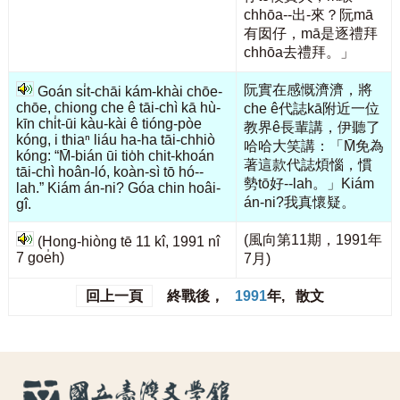
chhōa--出-來？阮mā
有囡仔，mā是逐禮拜
chhōa去禮拜。」
阮實在感慨濟濟，將
Goán si̍t-chāi kám-khài chōe-
chōe, chiong che ê tāi-chì kā hù-
che ê代誌kā附近一位
kīn chi̍t-ūi kàu-kài ê tióng-pòe
教界ê長輩講，伊聽了
kóng, i thiaⁿ liáu ha-ha tāi-chhiò
哈哈大笑講：「M̄免為
kóng: “M̄-bián ūi tio̍h chit-khoán
著這款代誌煩惱，慣
tāi-chì hoân-ló, koàn-sì tō hó--
勢tō好--lah。」Kiám
lah.” Kiám án-ni? Góa chin hoâi-
án-ni?我真懷疑。
gî.
(風向第11期，1991年
(Hong-hiòng tē 11 kî, 1991 nî
7 goe̍h)
7月)
回上一頁
終戰後，
1991
年, 散文