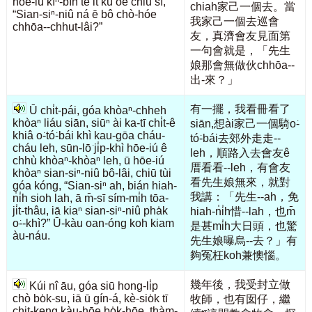
hōe-iú kìⁿ-bīn tē it kù ōe chiū sī,
chiah家己一個去。當
“Sian-siⁿ-niû ná ē bô chò-hóe
我家己一個去巡會
chhōa--chhut-lâi?”
友，真濟會友見面第
一句會就是，「先生
娘那會無做伙chhōa--
出-來？」
有一擺，我看冊看了
Ū chi̍t-pái, góa khòaⁿ-chheh
khòaⁿ liáu siān, siūⁿ ài ka-tī chi̍t-ê
siān,想ài家己一個騎o͘-
khiâ o͘-tó͘-bái khì kau-gōa cháu-
tó͘-bái去郊外走走--
cháu leh, sūn-lō͘ ji̍p-khì hōe-iú ê
leh，順路入去會友ê
chhù khòaⁿ-khòaⁿ leh, ū hōe-iú
厝看看--leh，有會友
khòaⁿ sian-siⁿ-niû bô-lâi, chiū tùi
看先生娘無來，就對
góa kóng, “Sian-siⁿ ah, bián hiah-
我講：「先生--ah，免
n̍i̍h sioh lah, ā m̄-sī sím-mi̍h tōa-
ji̍t-thâu, iā kiaⁿ sian-siⁿ-niû pha̍k
hiah-n̍i̍h惜--lah，也m̄
o͘--khì?” Ū-kàu oan-óng koh kiam
是甚mi̍h大日頭，也驚
àu-náu.
先生娘曝烏--去？」有
夠冤枉koh兼懊惱。
幾年後，我受封立做
Kúi nî āu, góa siū hong-li̍p
chò bo̍k-su, iā ū gín-á, kè-sio̍k tī
牧師，也有囡仔，繼
chit-keng kàu-hōe bo̍k-hōe, thàm-