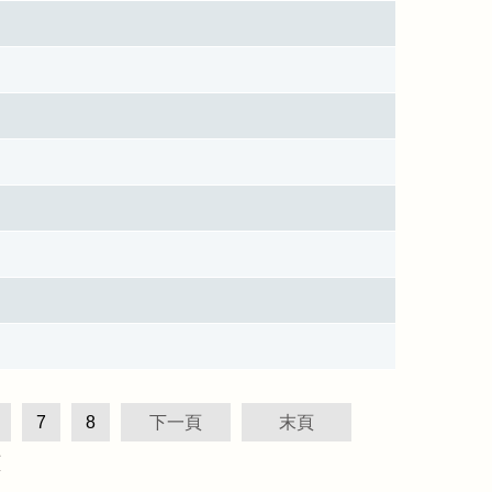
7
8
下一頁
末頁
頁