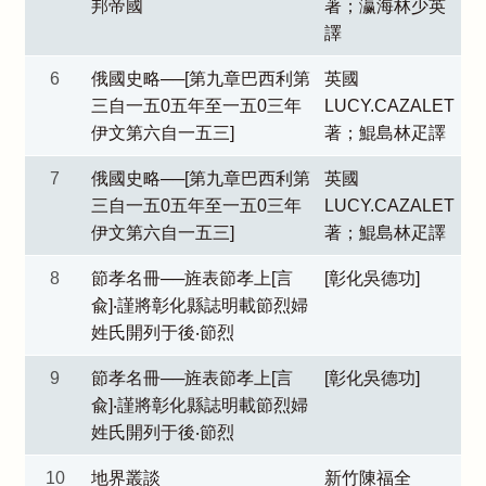
邦帝國
著；瀛海林少英
譯
6
俄國史略──[第九章巴西利第
英國
三自一五0五年至一五0三年
LUCY.CAZALET
伊文第六自一五三]
著；鯤島林疋譯
7
俄國史略──[第九章巴西利第
英國
三自一五0五年至一五0三年
LUCY.CAZALET
伊文第六自一五三]
著；鯤島林疋譯
8
節孝名冊──旌表節孝上[言
[彰化吳德功]
兪]‧謹將彰化縣誌明載節烈婦
姓氏開列于後‧節烈
9
節孝名冊──旌表節孝上[言
[彰化吳德功]
兪]‧謹將彰化縣誌明載節烈婦
姓氏開列于後‧節烈
10
地界叢談
新竹陳福全