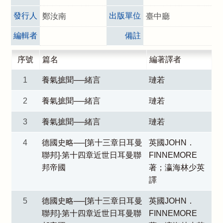
發行人
出版單位
鄭汝南
臺中廳
編輯者
備註
序號
篇名
編著譯者
1
養氣摭聞──緒言
璉若
2
養氣摭聞──緒言
璉若
3
養氣摭聞──緒言
璉若
4
德國史略──[第十三章日耳曼
英國JOHN．
聯邦]‧第十四章近世日耳曼聯
FINNEMORE
邦帝國
著；瀛海林少英
譯
5
德國史略──[第十三章日耳曼
英國JOHN．
聯邦]‧第十四章近世日耳曼聯
FINNEMORE