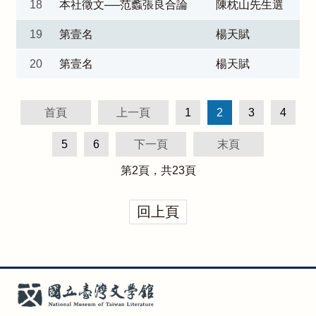
18
本社徵文──范蠡張良合論
陳枕山先生選
19
第壹名
楊天賦
20
第壹名
楊天賦
首頁
上一頁
1
2
3
4
5
6
下一頁
末頁
第
2
頁，共
23
頁
回上頁