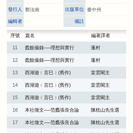
發行人
出版單位
鄭汝南
臺中州
編輯者
備註
序號
篇名
編著譯者
11
蠹餘撮錄──理想與實行
蓬村
12
蠹餘撮錄──理想與實行
蓬村
13
西湖遊﹝言巳﹞(舊作)
棠雲閣主
14
西湖遊﹝言巳﹞(舊作)
棠雲閣主
15
西湖遊﹝言巳﹞(舊作)
棠雲閣主
16
本社徵文──范蠡張良合論
陳枕山先生選
17
本社徵文──范蠡張良合論
陳枕山先生選