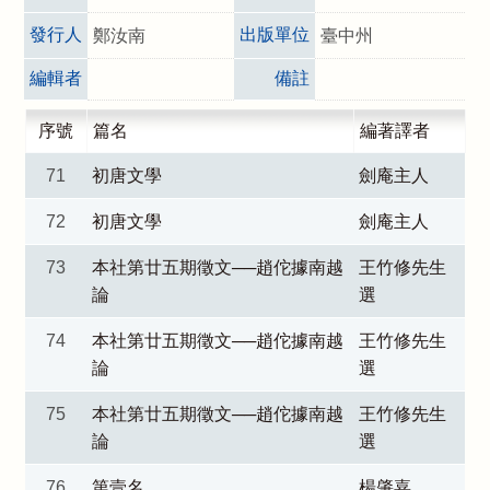
發行人
出版單位
鄭汝南
臺中州
編輯者
備註
序號
篇名
編著譯者
71
初唐文學
劍庵主人
72
初唐文學
劍庵主人
73
本社第廿五期徵文──趙佗據南越
王竹修先生
論
選
74
本社第廿五期徵文──趙佗據南越
王竹修先生
論
選
75
本社第廿五期徵文──趙佗據南越
王竹修先生
論
選
76
第壹名
楊肇嘉