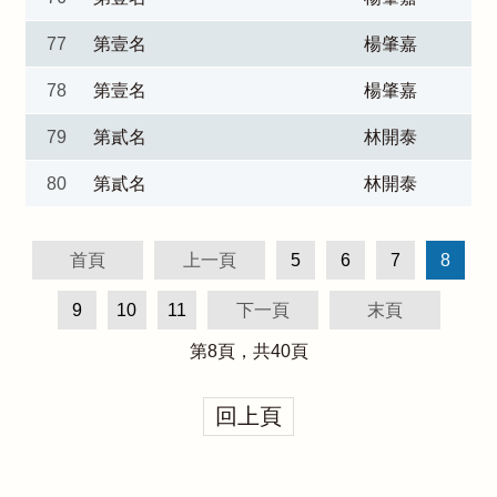
77
第壹名
楊肇嘉
78
第壹名
楊肇嘉
79
第貳名
林開泰
80
第貳名
林開泰
首頁
上一頁
5
6
7
8
9
10
11
下一頁
末頁
第
8
頁，共
40
頁
回上頁