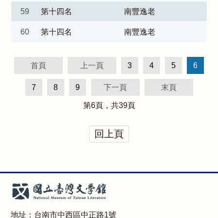
59
第十四名
南豐逸老
60
第十四名
南豐逸老
首頁
上一頁
3
4
5
6
7
8
9
下一頁
末頁
第
6
頁，共
39
頁
回上頁
地址：台南市中西區中正路1號