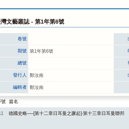
灣文藝叢誌 -
第1年第6號
卷號
期號
第1年第6號
總號
發行人
鄭汝南
編輯者
鄭汝南
序號
篇名
11
德國史略──[第十二章日耳曼之蹶起]‧第十三章日耳曼聯邦