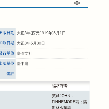
出版日期
大正8年(西元1919年)6月1日
印刷日期
大正8年5月30日
發行單位
臺灣文社
出版單位
臺中廳
備註
編著譯者
英國JOHN．
FINNEMORE著；瀛
海林少英譯