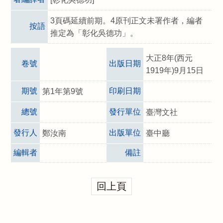
3頁碼延續前期。4原刊正文未署作者，編者
按語
推定為「彰化吳德功」。
大正8年(西元
卷號
出版日期
1919年)9月15日
期號
印刷日期
第1年第9號
總號
發行單位
臺灣文社
發行人
出版單位
鄭汝南
臺中廳
編輯者
備註
回上頁