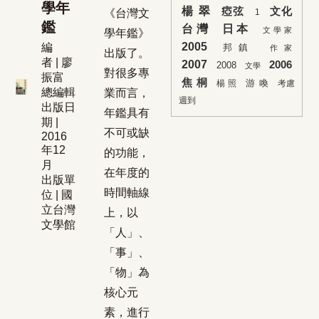
學年
楊 翠
瘂弦
文化
《台灣文
1
鑑
台灣
日本
文學家
學年鑑》
2005
編
邦鎮
作家
出版了。
者 | 廖
2007
2006
2008
文學
對很多專
振富
焦 桐
游 喚
楊 照
考慮
總編輯
業而言，
週到
出版日
年鑑具有
期 |
不可或缺
2016
年12
的功能，
月
在年度的
出版單
時間軸線
位 | 國
立台灣
上，以
文學館
「人」、
「事」、
「物」為
核心元
素，進行