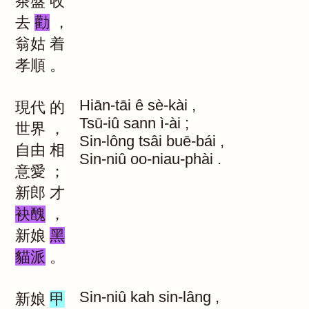
茶盤
收
去
勸
，
翁姑
着
孝順
。
Hiān-tāi
ê
sè-kài
,
現代
的
Tsū-iû
sann
ì-ài
;
世界
，
Sin-lông
tsâi
buē-bái
,
自由
相
Sin-niû
oo-niau-phài
.
意愛
；
新郎
才
袂醜
，
新娘
黑
貓派
。
Sin-niû
kah
sin-lâng
,
新娘
甲