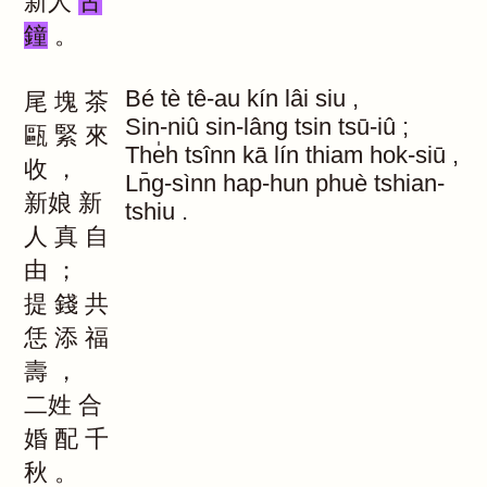
新人
古
鐘
。
Bé
tè
tê-au
kín
lâi
siu
,
尾
塊
茶
Sin-niû
sin-lâng
tsin
tsū-iû
;
甌
緊
來
The̍h
tsînn
kā
lín
thiam
hok-siū
,
收
，
Ln̄g-sìnn
hap-hun
phuè
tshian-
新娘
新
tshiu
.
人
真
自
由
；
提
錢
共
恁
添
福
壽
，
二姓
合
婚
配
千
秋
。