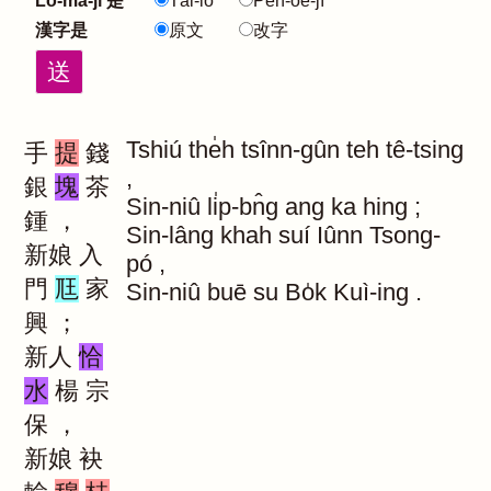
Lô-má-jī 是
Tâi-lô
Pe̍h-ōe-jī
漢字是
原文
改字
Tshiú
the̍h
tsînn-gûn
teh
tê-tsing
手
提
錢
,
銀
塊
茶
Sin-niû
li̍p-bn̂g
ang
ka
hing
;
鍾
，
Sin-lâng
khah
suí
Iûnn
Tsong-
新娘
入
pó
,
門
尫
家
Sin-niû
buē
su
Bo̍k
Kuì-ing
.
興
；
新人
恰
水
楊
宗
保
，
新娘
袂