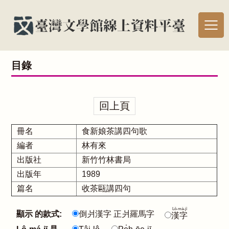
目錄
回上頁
冊名
食新娘茶講四句歌
編者
林有來
出版社
新竹竹林書局
出版年
1989
篇名
收茶甌講四句
Lô-má-jī
顯示 的款式:
倒爿漢字 正爿羅馬字
漢字