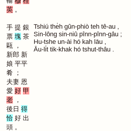
輸
穆
桂
英
。
Tshiú
the̍h
gûn-phiò
teh
tê-au
,
手
提
銀
Sin-lông
sin-niû
pînn-pînn-gâu
;
票
塊
茶
Hu-tshe
un-ài
hó
kah
lāu
,
甌
，
Āu-li̍t
tik-khak
hó
tshut-thâu
.
新郎
新
娘
平平
肴
；
夫妻
恩
愛
好
甲
老
，
後日
得
恰
好
出
頭
。