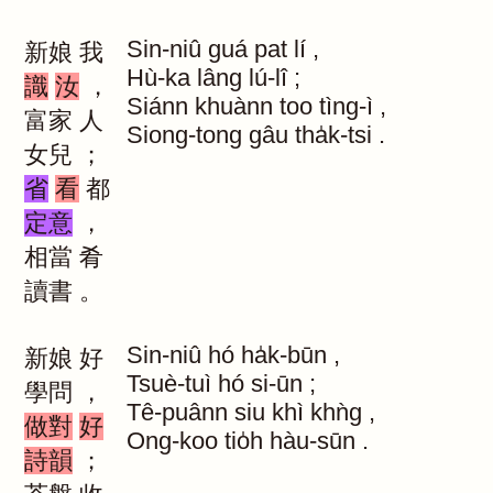
Sin-niû
guá
pat
lí
,
新娘
我
Hù-ka
lâng
lú-lî
;
識
汝
，
Siánn
khuànn
too
tìng-ì
,
富家
人
Siong-tong
gâu
tha̍k-tsi
.
女兒
；
省
看
都
定意
，
相當
肴
讀書
。
Sin-niû
hó
ha̍k-būn
,
新娘
好
Tsuè-tuì
hó
si-ūn
;
學問
，
Tê-puânn
siu
khì
khǹg
,
做對
好
Ong-koo
tio̍h
hàu-sūn
.
詩韻
；