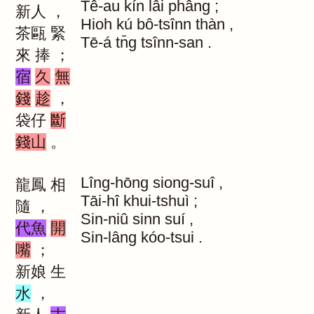
Tê-au
kín
lâi
phâng
;
新人
，
Hioh
kú
bô-tsînn
thàn
,
茶甌
緊
Tē-á
tn̄g
tsînn-san
.
來
捧
；
宿
久
無
錢
趁
，
袋仔
斷
錢山
。
Lîng-hōng
siong-suî
,
龍鳳
相
Tāi-hî
khui-tshuì
;
隨
，
Sin-niû
sinn
suí
,
代魚
開
Sin-lâng
kóo-tsui
.
嘴
；
新娘
生
水
，