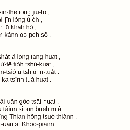
sin-thé
iōng
jiû-tō
,
āi-jîn
lóng
ū
o̍h
,
an
ū
khah
hó
,
̄
kánn
oo-pe̍h
sô
.
sha̍t-á
iōng
tāng-huat
,
uî-tē
tio̍h
tshú-kuat
,
in-tsió
ū
tshiónn-tua̍t
.
n-ka
tsînn
tuā
huat
.
âi-uân
gōo
tsâi-hua̍t
,
ū
tâinn
siōnn
bueh
miâ
,
îng
Thian-hông
tsuè
thiànn
,
ī-uân
sī
Khóo-piánn
.