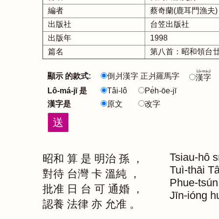
編者
蔡奇蘭(鹿耳門漁夫)
出版社
台笠出版社
出版年
1998
篇名
第八首：昭和領台廿年(
Lô-má-jī
顯示 的款式:
倒爿漢字 正爿羅馬字
漢字
Lô-má-jī 是
Tâi-lô
Pe̍h-ōe-jī
漢字是
原文
改字
Tsiau-hô
s
昭和
算
是
明治
孫
，
Tuì-thāi
Tâ
對待
台灣
卡
溫純
，
Phue-tsún
批准
日
台
可
通婚
，
Jīn-ióng
hu
認養
法律
亦
允准
。