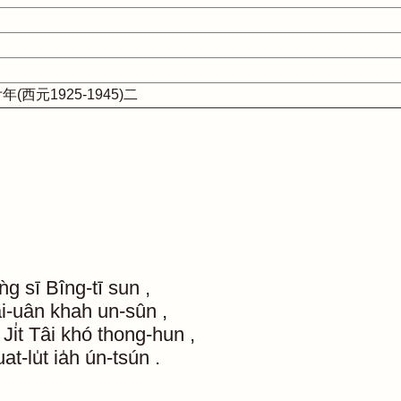
西元1925-1945)二
ǹg
sī
Bîng-tī
sun
,
i-uân
khah
un-sûn
,
Ji̍t
Tâi
khó
thong-hun
,
at-lu̍t
ia̍h
ún-tsún
.