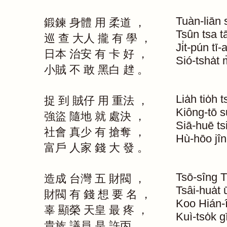
Tuàn-liān
鍛鍊
身體
用
柔道
，
Tsûn
tsa
t
巡
查
大人
攏
有
學
，
Ji̍t-pún
tī-
日本
治安
有
卡
好
，
Sió-tsha̍t
m
小賊
不
敢
黑白
趖
。
Lia̍h
tio̍h
t
捉
到
賊仔
用
重法
，
Kiông-tō
s
強盜
隨地
就
處決
，
Siā-huē
ts
社會
真少
有
搶奪
，
Hù-hōo
jî
富戶
人家
錢
大
發
。
Tsō-sîng
T
造成
台灣
五
財閥
，
Tsâi-hua̍t
財閥
有
錢
想
要
名
，
Koo
Hián-
辜
顯榮
天皇
最
疼
，
Kuì-tso̍k
g
貴族
議員
是
許丙
。