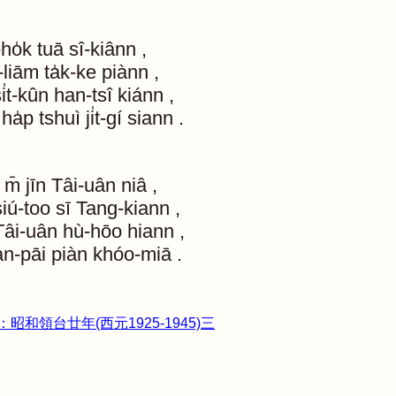
ho̍k
tuā
sî-kiânn
,
-liām
ta̍k-ke
piànn
,
si̍t-kûn
han-tsî
kiánn
,
ha̍p
tshuì
ji̍t-gí
siann
.
m̄
jīn
Tâi-uân
niâ
,
siú-too
sī
Tang-kiann
,
Tâi-uân
hù-hōo
hiann
,
àn-pāi
piàn
khóo-miā
.
昭和領台廿年(西元1925-1945)三