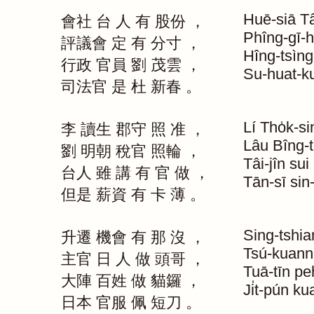
Huē-siā
Tâ
會社
台
人
有
股份
，
Phîng-gī-
評議會
定
有
分寸
，
Hîng-tsìng
行政
官員
劉
茂雲
，
Su-huat-k
司法官
是
杜
新春
。
Lí
Tho̍k-si
李
讀生
郡守
照
准
，
Lâu
Bîng-t
劉
明朝
稅官
照輪
，
Tâi-jîn
sui
台人
雖
講
有
官
做
，
Tān-sī
sin
但是
薪資
有
卡
薄
。
Sing-tshia
升遷
機會
有
那
沒
，
Tsú-kuann
主官
日
人
做
頭哥
，
Tuā-tīn
pe
大陣
百姓
做
貓鑼
，
Ji̍t-pún
ku
日本
官服
佩
短刀
。