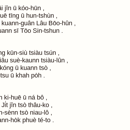
i
jîn
ū
kóo-hūn
,
huē
tīng
ū
hun-tshùn
,
kuann-guân
Lâu
Bōo-hûn
,
uann
sī
Tōo
Sin-tshun
.
ng
kūn-siù
tsiàu
tsún
,
iâu
suè-kaunn
tsiàu-lûn
,
kóng
ū
kuann
tsò
,
-tsu
ū
khah
po̍h
.
n
ki-huē
ū
ná
bô
,
Ji̍t
jîn
tsò
thâu-ko
,
h-sènn
tsò
niau-lô
,
ann-ho̍k
phuè
té-to
.