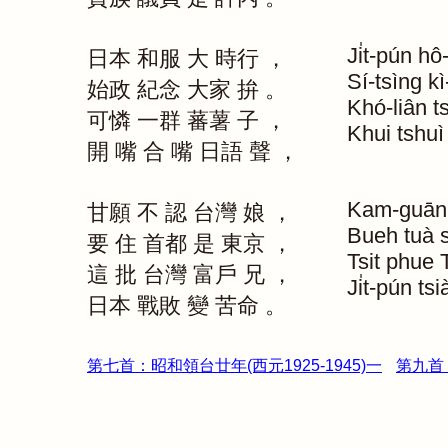
Ji̍t-pún
hô-
日本
和服
大
時行
，
Sí-tsìng
kì
始政
紀念
大家
拚
。
Khó-liân
t
可憐
一群
蕃薯
子
，
Khui
tshuì
開
嘴
合
嘴
日語
聲
，
Kam-guān
甘願
不
認
台灣
娘
，
Bueh
tuà
要
住
首都
是
東京
，
Tsit
phue
這
批
台灣
富戶
兄
，
Ji̍t-pún
tsi
日本
戰敗
變
苦命
。
第七首：昭和領台廿年(西元1925-1945)一
第九首：