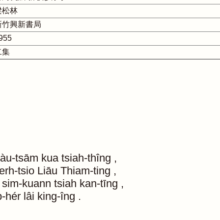
梁松林
新竹興新書局
955
二集
kàu-tsām
kua
tsiah-thîng
,
terh-tsio
Liāu
Thiam-ting
,
sim-kuann
tsiah
kan-tīng
,
p-hér
lâi
king-îng
.