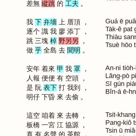
差無
縱跳
的
工夫
。
Guá
ē
puâ
我
下
弁墻
上
厝頂
，
Ta̍k-ê
pat
逐个
識
我
廖
添丁
，
Thiàu
sann
跳
三塊
棹
野另另
，
Tsuè
hōo
做
乎
全島
去
聞明
。
An-ni
tio̍h-
安年
着來
甲
我
罩
，
Lâng-pò
p
人報
便便
有
空頭
，
Sī
gún
piá
是
阮
表下
打
我到
，
Bîn-á
ē-h
明仔
下昏
來
去偷
。
Tsit-khang
這空
咱着
來
去轉
，
Pang-kiô
t
板橋
一宮
江
協源
，
Tsin
ū
miâ
真
有
名聲
的
茶館
，