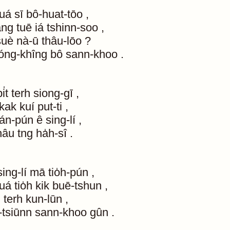
uá
sī
bô-huat-tōo
,
âng
tuē
iá
tshinn-soo
,
suè
nà-ū
thâu-lōo
?
óng-khîng
bô
sann-khoo
.
i̍t
terh
siong-gī
,
-kak
kuí
put-ti
,
ián-pún
ê
sing-lí
,
hâu
tng
ha̍h-sî
.
sing-lí
mā
tio̍h-pún
,
uá
tio̍h
kik
buē-tshun
,
ū
terh
kun-lūn
,
-tsiūnn
sann-khoo
gûn
.