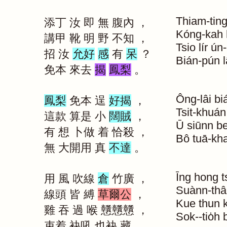
Thiam-tin
添丁
汝
即
無
腹內
，
Kóng-kah
講甲
靴
明
野
不知
，
Tsio
lír
ún
招
汝
允好
感
有
呆
？
Bián-pún
免本
來去
揭
鳳梨
。
Ông-lâi
bi
鳳梨
免本
逞
好揭
，
Tsit-khuán
這款
算是
小
闊賊
，
Ū
siūnn
be
有
想
卜做
着
恰殺
，
Bô
tuā-kha
無
大開用
真
不達
。
Īng
hong
t
用
風
吹線
倉
竹廣
，
Suànn-thâ
線頭
皆
縛
草爾公
，
Kue
thun
雞
吞
過
喉
戇戇戇
，
Sok--tio̍h
束着
袂吼
也袂
藏
。