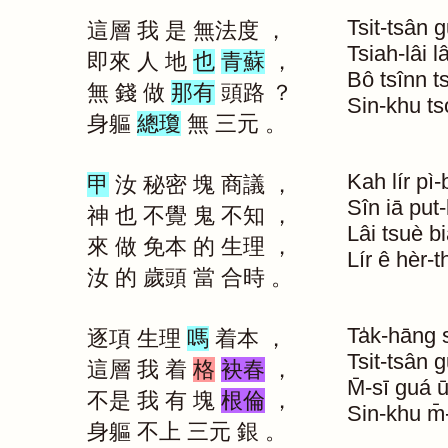
Tsit-tsân
g
這層
我
是
無法度
，
Tsiah-lâi
l
即來
人
地
也
青蘇
，
Bô
tsînn
t
無
錢
做
那有
頭路
？
Sin-khu
ts
身軀
總瓊
無
三元
。
Kah
lír
pì-b
甲
汝
秘密
塊
商議
，
Sîn
iā
put
神
也
不覺
鬼
不知
，
Lâi
tsuè
b
來
做
免本
的
生理
，
Lír
ê
hèr-t
汝
的
歲頭
當
合時
。
Ta̍k-hāng
逐項
生理
嗎
着本
，
Tsit-tsân
g
這層
我
着
格
袂春
，
M̄-sī
guá
不是
我
有
塊
根倫
，
Sin-khu
m̄
身軀
不上
三元
銀
。