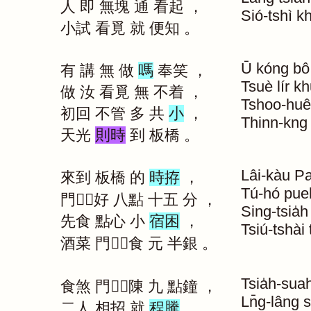
人
即
無塊
通
看起
，
Sió-tshì
k
小試
看覓
就
便知
。
Ū
kóng
bô
有
講
無
做
嗎
奉笑
，
Tsuè
lír
kh
做
汝
看覓
無
不着
，
Tshoo-huê
初回
不管
多
共
小
，
Thinn-kng
天光
則時
到
板橋
。
Lâi-kàu
Pa
來到
板橋
的
時拵
，
Tú-hó
pue
門｜好
八點
十五
分
，
Sing-tsia̍h
先食
點心
小
宿困
，
Tsiú-tshài
酒菜
門｜食
元
半銀
。
Tsia̍h-sua
食煞
門｜陳
九
點鐘
，
Ln̄g-lâng
s
二人
相招
就
程騰
，