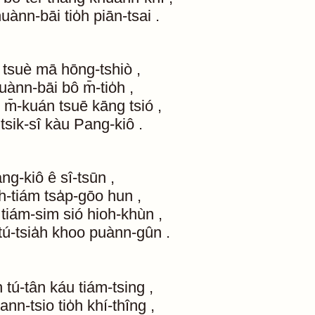
huànn-bāi
tio̍h
piān-tsai
.
tsuè
mā
hōng-tshiò
,
uànn-bāi
bô
m̄-tio̍h
,
m̄-kuán
tsuē
kāng
tsió
,
tsik-sî
kàu
Pang-kiô
.
ng-kiô
ê
sî-tsūn
,
h-tiám
tsa̍p-gōo
hun
,
tiám-sim
sió
hioh-khùn
,
tú-tsia̍h
khoo
puànn-gûn
.
h
tú-tân
káu
tiám-tsing
,
ann-tsio
tio̍h
khí-thîng
,