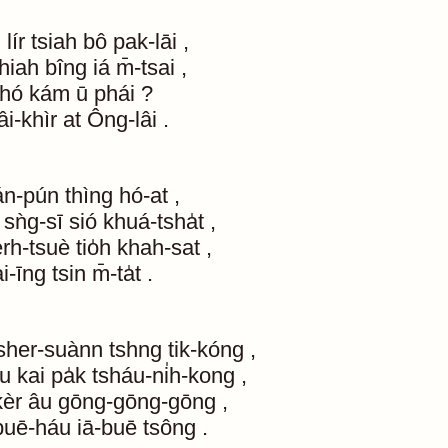
g
lír
tsiah
bô
pak-lāi
,
hiah
bîng
iá
m̄-tsai
,
-hó
kám
ū
phái
?
lâi-khìr
at
Ông-lâi
.
án-pún
thìng
hó-at
,
sǹg-sī
sió
khuá-tsha̍t
,
rh-tsuè
tio̍h
khah-sat
,
i-īng
tsin
m̄-ta̍t
.
sher-suànn
tshng
tik-kóng
,
u
kai
pa̍k
tsháu-ni̍h-kong
,
kèr
âu
gōng-gōng-gōng
,
buē-háu
iā-buē
tsông
.