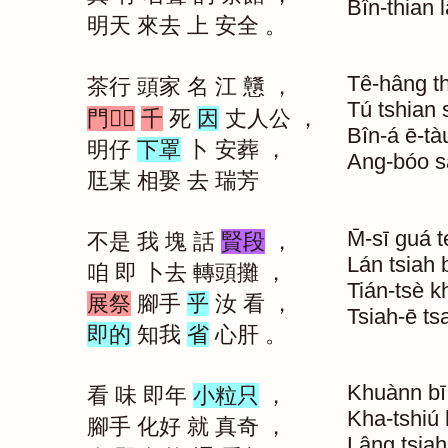
Bîn-thian
明天
來去
上
安全
。
Tê-hâng
t
茶行
頭家
名
江
戇
，
Tú
tshian
門｜
千
死
因
丈人公
，
Bîn-á
ē-tà
明仔
下罩
卜
安葬
，
Ang-bóo
s
尫某
相娶
去
瑞芳
M̄-sī
guá
t
不是
我
塊
話
賢段
，
Lán
tsiah
咱
即
卜去
轉頭攤
，
Tián-tsè
k
展祭
腳手
乎
汝
看
，
Tsiah-ē
ts
即的
知我
省
心肝
。
Khuànn
bī
看
味
即年
小粒只
，
Kha-tshiú
腳手
化好
就
真奇
，
Lâng
tsiah