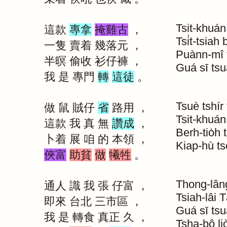
Tsit-khuán
這款
專拿
掩雞古
，
Tsi̍t-tsiah
b
一隻
賣着
幾落元
，
Puànn-mî
半暝
偷收
衫仔褲
，
Guá
sī
ts
我
是
專門
轉
這徒
。
Tsuè
tshír
做
鼠
賊仔
省
路用
，
Tsit-khuán
這款
我
真
無
讚成
，
Berh-tio̍h
卜着
展
咱
的
本領
，
Kiap-hù
ts
俠富
助貧
做
犧牲
。
Thong-lân
通人
識
我
張
仔富
，
Tsiah-lâi
T
即來
台北
三市區
，
Guá
sī
tsu
我
是
轉食
真正
久
，
Tsha-bô
l