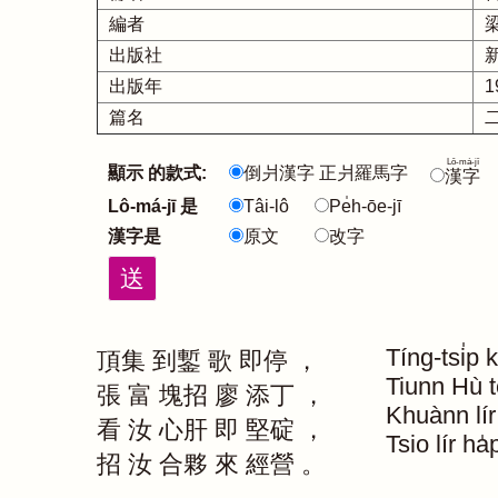
編者
出版社
出版年
1
篇名
Lô-má-jī
顯示 的款式:
倒爿漢字 正爿羅馬字
漢字
Lô-má-jī 是
Tâi-lô
Pe̍h-ōe-jī
漢字是
原文
改字
Tíng-tsi̍p
頂集
到鏨
歌
即停
，
Tiunn
Hù
張
富
塊招
廖
添丁
，
Khuànn
lír
看
汝
心肝
即
堅碇
，
Tsio
lír
ha̍
招
汝
合夥
來
經營
。