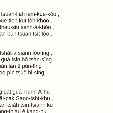
tsuan-lia̍h
iam-kue-kóo
,
uē-tio̍h
kuí-lo̍h-khoo
,
thau-siu
sann-á-khòo
,
uan-bûn
tsuán
tsit-tôo
.
tsha̍t-á
siánn
lōo-īng
,
guá
tsin
bô
tsàn-sîng
,
tián
lán
ê
pún-líng
,
ōo-pîn
tsuè
hi-sing
.
g
pat
guá
Tiunn
Á-hù
,
âi-pak
Sann-tshī-khu
,
án-tsia̍h
tsin-tsiànn
kú
,
iòng-thiàu
ê
kang-hu
.