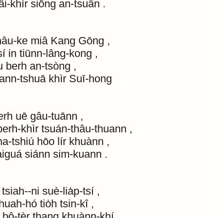
lâi-khìr
siōng
an-tsuân
.
hâu-ke
miâ
Kang
Gōng
,
sí
in
tiūnn-lâng-kong
,
u
berh
an-tsòng
,
ann-tshuā
khìr
Suī-hong
erh
uē
gâu-tuānn
,
berh-khìr
tsuán-thâu-thuann
,
ha-tshiú
hōo
lír
khuànn
,
aiguá
siánn
sim-kuann
.
tsiah--ni
suè-lia̍p-tsí
,
huah-hó
tio̍h
tsin-kî
,
bô-tèr
thang
khuànn-khí
,