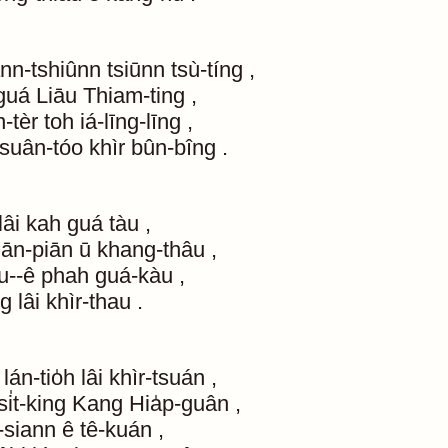
nn-tshiûnn
tsiūnn
tsù-tíng
,
guá
Liāu
Thiam-ting
,
-tèr
toh
iá-līng-līng
,
tsuân-tóo
khìr
bûn-bîng
.
lâi
kah
guá
tàu
,
iān-piān
ū
khang-thâu
,
u--ê
phah
guá-kàu
,
ng
lâi
khìr-thau
.
lán-tio̍h
lâi
khìr-tsuán
,
si̍t-king
Kang
Hia̍p-guân
,
-siann
ê
tê-kuán
,