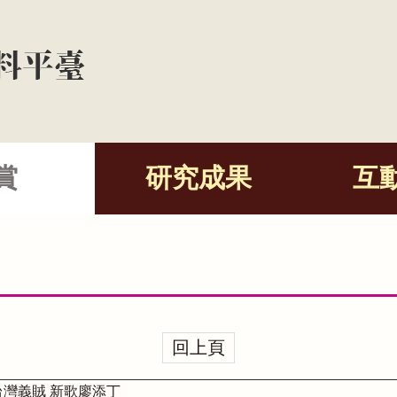
賞
研究成果
互
回上頁
台灣義賊 新歌廖添丁