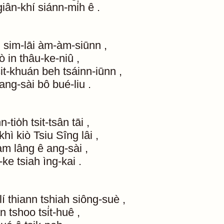
giân-khí
siánn-mi̍h
ê
.
u
sim-lāi
àm-àm-siūnn
,
ò
in
thâu-ke-niû
,
sit-khuán
beh
tsáinn-iūnn
,
ang-sài
bô
bué-liu
.
n-tio̍h
tsit-tsân
tāi
,
khì
kiò
Tsiu
Sîng
lâi
,
iàm
lâng
ê
ang-sài
,
-ke
tsiah
ìng-kai
.
lí
thiann
tshiah
siông-suè
,
ân
tshoo
tsi̍t-huê
,