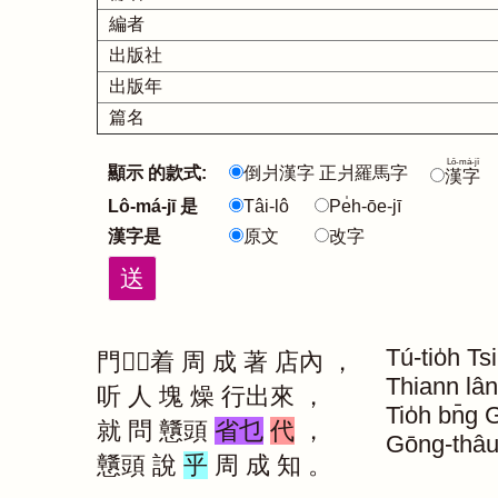
編者
出版社
出版年
篇名
Lô-má-jī
顯示 的款式:
倒爿漢字 正爿羅馬字
漢字
Lô-má-jī 是
Tâi-lô
Pe̍h-ōe-jī
漢字是
原文
改字
Tú-tio̍h
Ts
門｜着
周
成
著
店內
，
Thiann
lâ
听
人
塊
燥
行出來
，
Tio̍h
bn̄g
G
就
問
戇頭
省乜
代
，
Gōng-thâ
戇頭
說
乎
周
成
知
。