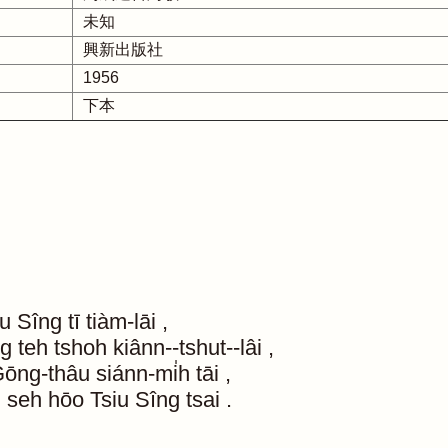
未知
興新出版社
1956
下本
iu
Sîng
tī
tiàm-lāi
,
ng
teh
tshoh
kiânn--tshut--lâi
,
ōng-thâu
siánn-mi̍h
tāi
,
u
seh
hōo
Tsiu
Sîng
tsai
.