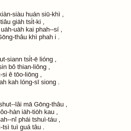
kiàn-siàu
huán
siū-khì
,
-tiâu
gia̍h
tsi̍t-ki
,
ua̍h-ua̍h
kai
phah--sí
,
Gōng-thâu
khì
phah
i
.
ut-siann
tsi̍t-ē
lióng
,
sin
bô
thian-liông
,
t-si
ê
tōo-liōng
,
ah
kah
lóng-sī
siong
.
shut--lâi
mā
Gōng-thâu
,
lôo-hàn
ia̍h-tio̍h
kau
,
iah--nî
phái
tshuì-táu
,
i-tsì
tuì
guá
tâu
.