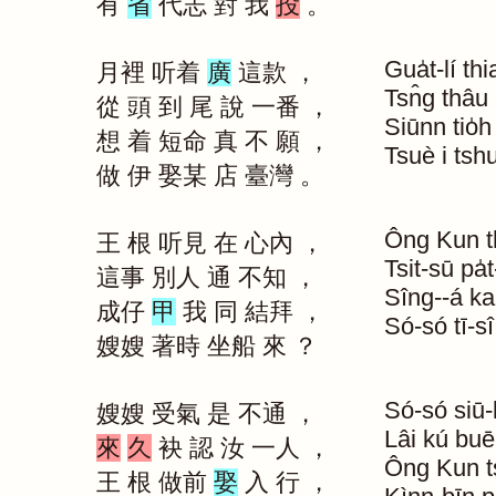
有
省
代志
對
我
投
。
Gua̍t-lí
thi
月裡
听着
廣
這款
，
Tsn̂g
thâu
從
頭
到
尾
說
一番
，
Siūnn
tio̍h
想
着
短命
真
不
願
，
Tsuè
i
tsh
做
伊
娶某
店
臺灣
。
Ông
Kun
王
根
听見
在
心內
，
Tsit-sū
pa̍
這事
別人
通
不知
，
Sîng--á
ka
成仔
甲
我
同
結拜
，
Só-só
tī-sî
嫂嫂
著時
坐船
來
？
Só-só
siū-
嫂嫂
受氣
是
不通
，
Lâi
kú
buē
來
久
袂
認
汝
一人
，
Ông
Kun
王
根
做前
娶
入
行
，