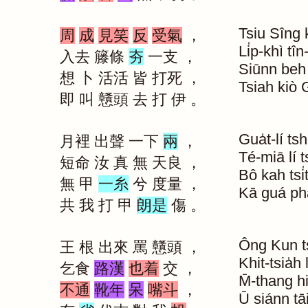
Tsiu
Sîng
周
成
見笑
反
受氣
，
Li̍p-khì
tîn
入去
籐條
夯
一支
，
Siūnn
beh
想
卜
活活
皆
打死
，
Tsiah
kiò
即
叫
戇頭
去
打
伊
。
Gua̍t-lí
tsh
月裡
出聲
一下
兩
，
Té-miā
lí
t
短命
汝
真
無
天良
，
Bô
kah
tsi̍
無
甲
一糸
兮
度量
，
Kā
guá
ph
共
我
打
甲
朗是
傷
。
Ông
Kun
t
王
根
出來
罵
戇頭
，
Khit-tsia̍h
乞食
路漢
也着
交
，
M̄-thang
h
不通
靴年
呆
嘴斗
，
Ū
siánn
tā