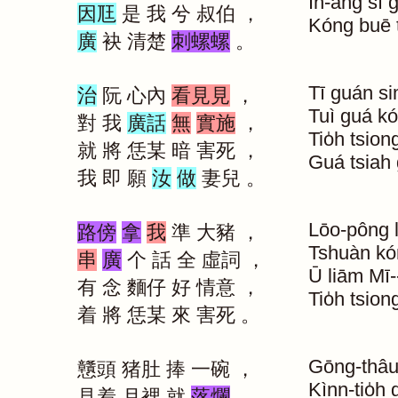
In-ang
sī
因尫
是
我
兮
叔伯
，
Kóng
buē
廣
袂
清楚
刺螺螺
。
Tī
guán
si
治
阮
心內
看見見
，
Tuì
guá
kó
對
我
廣話
無
實施
，
Tio̍h
tsion
就
將
恁某
暗
害死
，
Guá
tsiah
我
即
願
汝
做
妻兒
。
Lōo-pông
路傍
拿
我
準
大豬
，
Tshuàn
kó
串
廣
个
話
全
虛詞
，
Ū
liām
Mī-
有
念
麵仔
好
情意
，
Tio̍h
tsion
着
將
恁某
來
害死
。
Gōng-thâ
戇頭
猪肚
捧
一碗
，
Kìnn-tio̍h
g
見着
月裡
就
落爛
，