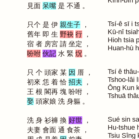
Kìnn-bīn
p
見面
呆嘴
是
不通
。
Tsí-ê
sī
i
t
只个
是
伊
親生子
，
Kū-nî
tsia
舊年
即
生
野袂
行
，
Hioh
tsia
宿
者
房宮
請
坐定
，
Huan-hù
h
吩咐
伙記
水
緊
炾
。
Tsí
ê
thâu
只
个
頭家
某
因
厝
，
Tshoo-lâi
l
初來
恁
着
恰
招夫
，
Ông
Kun
王
根
閣再
塊
吩咐
，
Tshuā
thâ
娶
頭家娘
洗
身軀
。
Sué
sin
s
洗
身
衫褲
換
好世
，
Hu-tshue
夫妻
會面
通
食茶
，
Tsiu
Sîng