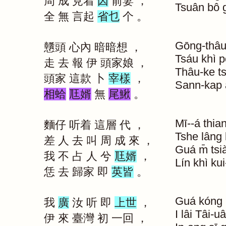
周
成
見着
因
前妻
，
Tsuân
bô
全
無
言起
省乜
个
。
Gōng-thâ
戇頭
心內
暗暗想
，
Tsáu
khì
p
走
去
報
伊
頭家娘
，
Thâu-ke
t
頭家
這款
卜
宰樣
，
Sann-kap
相蛤
尫婿
無
尾鰍
。
Mī--á
thian
麵仔
听着
這層
代
，
Tshe
lâng
差
人
去
叫
周
成
來
，
Guá
m̄
ts
我
不
占
人
兮
尫婿
，
Lín
khì
kui
恁
去
歸家
即
英皆
。
Guá
kóng
我
廣
汝
听
即
上世
，
I
lâi
Tâi-u
伊
來
臺灣
初
一回
，