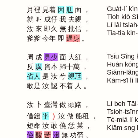
Gua̍t-lí
kìn
月裡
見着
因
尫
面
，
Tio̍h
kiò
S
就
叫
成仔
我
夫親
，
Lí
lâi
tsiah
汝
來
即久
無
批信
，
Tia-tia
kin-
爹爹
今年
即
過身
。
Tsiu
Sîng
周
成
見少
面
大紅
，
Huán
kón
反
廣
資本
歸十萬
，
Siánn-lân
省人
是
汝
兮
親尫
，
Kám-sī
lí
l
敢是
汝
認
不着
人
。
Lí
beh
Tâi
汝
卜
臺灣
做
頭路
，
Tsioh-tsîn
___
借錢
乎
)
汝
做
船租
，
Té-miā
lí
短命
汝
敢
僥
恁
某
，
Kiâm
sng
儉
酸
苦
淺
無
功勞
。