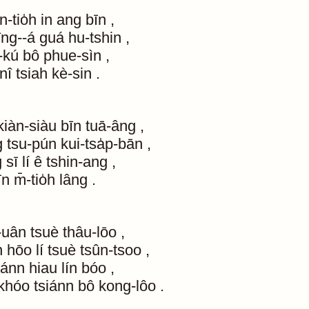
n-tio̍h
in
ang
bīn
,
îng--á
guá
hu-tshin
,
-kú
bô
phue-sìn
,
nî
tsiah
kè-sin
.
kiàn-siàu
bīn
tuā-âng
,
g
tsu-pún
kui-tsa̍p-bān
,
g
sī
lí
ê
tshin-ang
,
īn
m̄-tio̍h
lâng
.
-uân
tsuè
thâu-lōo
,
n
hōo
lí
tsuè
tsûn-tsoo
,
kánn
hiau
lín
bóo
,
khóo
tsiánn
bô
kong-lôo
.