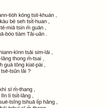
ann-tio̍h
kóng
tsit-khuán
,
kàu
bé
seh
tsi̍t-huan
,
té-miā
tsin
m̄
guān
,
uā-bóo
tiàm
Tâi-uân
.
thiann-kìnn
tsāi
sim-lāi
,
t-lâng
thong
m̄-tsai
,
h
guá
tông
kiat-pài
,
tsē-tsûn
lâi
?
khì
sī
m̄-thang
,
līn
lí
tsi̍t-lâng
,
tsuè-tsîng
tshuā
li̍p
hâng
,