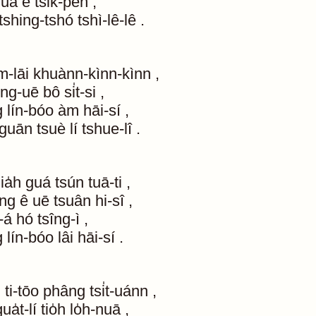
guá
ê
tsik-peh
,
tshing-tshó
tshì-lê-lê
.
m-lāi
khuànn-kìnn-kìnn
,
ng-uē
bô
si̍t-si
,
g
lín-bóo
àm
hāi-sí
,
guān
tsuè
lí
tshue-lî
.
lia̍h
guá
tsún
tuā-ti
,
ng
ê
uē
tsuân
hi-sî
,
-á
hó
tsîng-ì
,
g
lín-bóo
lâi
hāi-sí
.
u
ti-tōo
phâng
tsi̍t-uánn
,
ua̍t-lí
tio̍h
lo̍h-nuā
,