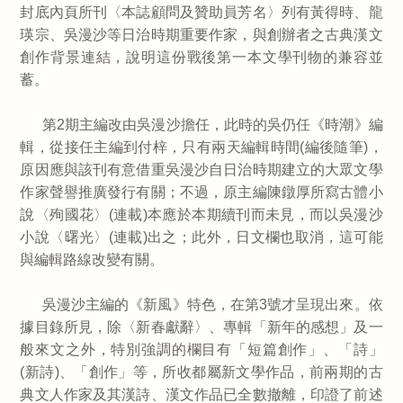
封底內頁所刊〈本誌顧問及贊助員芳名〉列有黃得時、龍
瑛宗、吳漫沙等日治時期重要作家，與創辦者之古典漢文
創作背景連結，說明這份戰後第一本文學刊物的兼容並
蓄。
第2期主編改由吳漫沙擔任，此時的吳仍任《時潮》編
輯，從接任主編到付梓，只有兩天編輯時間(編後隨筆)，
原因應與該刊有意借重吳漫沙自日治時期建立的大眾文學
作家聲譽推廣發行有關；不過，原主編陳鐓厚所寫古體小
說〈殉國花〉(連載)本應於本期續刊而未見，而以吳漫沙
小說〈曙光〉(連載)出之；此外，日文欄也取消，這可能
與編輯路線改變有關。
吳漫沙主編的《新風》特色，在第3號才呈現出來。依
據目錄所見，除〈新春獻辭〉、專輯「新年的感想」及一
般來文之外，特別強調的欄目有「短篇創作」、「詩」
(新詩)、「創作」等，所收都屬新文學作品，前兩期的古
典文人作家及其漢詩、漢文作品已全數撤離，印證了前述