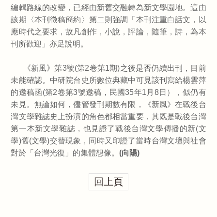
編輯路線的改變，已經由新舊交融轉為新文學園地。這由
該期〈本刊徵稿簡約〉第二則強調「本刊注重白話文，以
應時代之要求，故凡創作，小說，評論，隨筆，詩，為本
刊所歡迎」亦足說明。
《新風》第3號(第2卷第1期)之後是否仍續出刊，目前
未能確認。中研院台史所數位典藏中可見該刊寫給楊雲萍
的邀稿函(第2卷第3號邀稿，民國35年1月8日），似仍有
未見。無論如何，儘管發刊期數有限，《新風》在戰後台
灣文學雜誌史上扮演的角色都相當重要，其既是戰後台灣
第一本新文學雜誌，也見證了戰後台灣文學傳播的新(文
學)舊(文學)交替現象，同時又印證了當時台灣文壇與社會
對於「台灣光復」的集體想像。
(向陽)
回上頁