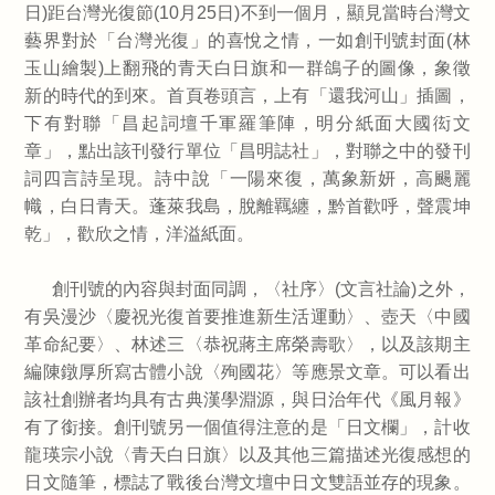
日)距台灣光復節(10月25日)不到一個月，顯見當時台灣文
藝界對於「台灣光復」的喜悅之情，一如創刊號封面(林
玉山繪製)上翻飛的青天白日旗和一群鴿子的圖像，象徵
新的時代的到來。首頁卷頭言，上有「還我河山」插圖，
下有對聯「昌起詞壇千軍羅筆陣，明分紙面大國衒文
章」，點出該刊發行單位「昌明誌社」，對聯之中的發刊
詞四言詩呈現。詩中說「一陽來復，萬象新妍，高颺麗
幟，白日青天。蓬萊我島，脫離羈纏，黔首歡呼，聲震坤
乾」，歡欣之情，洋溢紙面。
創刊號的內容與封面同調，〈社序〉(文言社論)之外，
有吳漫沙〈慶祝光復首要推進新生活運動〉、壺天〈中國
革命紀要〉、林述三〈恭祝蔣主席榮壽歌〉，以及該期主
編陳鐓厚所寫古體小說〈殉國花〉等應景文章。可以看出
該社創辦者均具有古典漢學淵源，與日治年代《風月報》
有了銜接。創刊號另一個值得注意的是「日文欄」，計收
龍瑛宗小說〈青天白日旗〉以及其他三篇描述光復感想的
日文隨筆，標誌了戰後台灣文壇中日文雙語並存的現象。