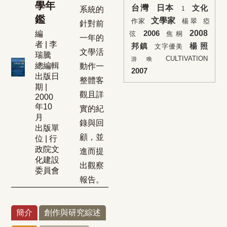
學年
台灣
日本
文化
系統的
1
鑑
文學家
作家
楊 翠
瘂
針對前
2008
編
2006
弦
焦 桐
一年的
者 | 李
邦鎮
楊 照
文字優美
文學活
瑞騰
CULTIVATION
游 喚
總編輯
動作一
2007
出版日
整體客
期 |
觀且詳
2000
年10
實的紀
月
錄與回
出版單
顧，並
位 | 行
政院文
進而提
化建設
出觀察
委員會
報告。
簡介
創作與研究綜述