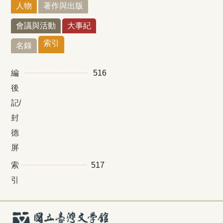
人物
著作與出版
會議與活動
大事紀
索引
名錄
編
516
後
記/
封
德
屏
索
517
引