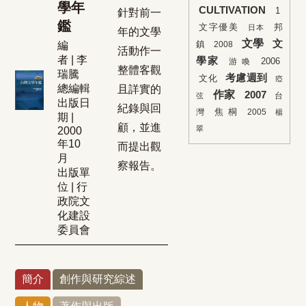
學年
CULTIVATION
1
針對前一
鑑
文字優美
邦
日本
年的文學
文學
文
鎮
編
2008
活動作一
者 | 李
學家
2006
游 喚
整體客觀
瑞騰
考慮週到
文化
瘂
總編輯
且詳實的
作家
2007
台
弦
出版日
紀錄與回
焦 桐
灣
2005
楊
期 |
顧，並進
翠
2000
年10
而提出觀
月
察報告。
出版單
位 | 行
政院文
化建設
委員會
簡介
創作與研究綜述