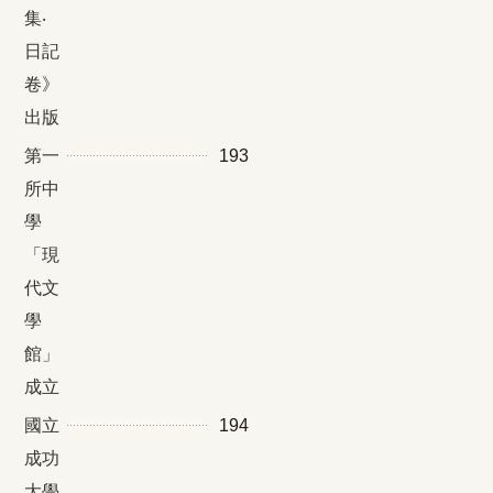
集‧
日記
卷》
出版
第一
193
所中
學
「現
代文
學
館」
成立
國立
194
成功
大學