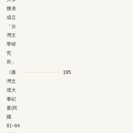
獲准
成立
「台
灣文
學研
究
所」
《臺
195
灣文
壇大
事紀
要(民
國
81~84