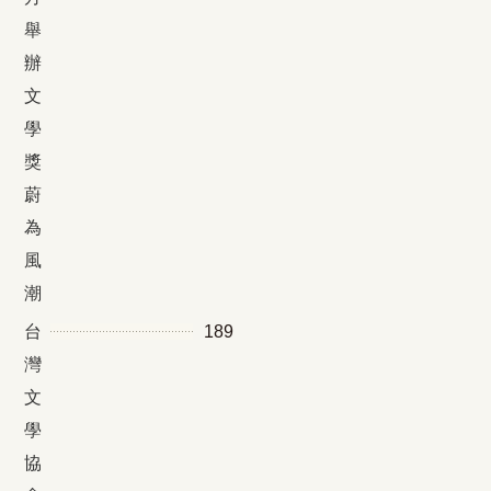
舉
辦
文
學
獎
蔚
為
風
潮
台
189
灣
文
學
協