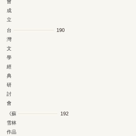
會
成
立
台
190
灣
文
學
經
典
研
討
會
《蘇
192
雪林
作品