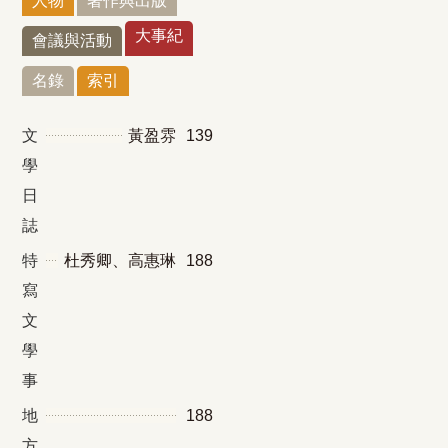
人物
著作與出版
大事紀
會議與活動
名錄
索引
文
黃盈雰
139
學
日
誌
特
杜秀卿、高惠琳
188
寫
文
學
事
地
188
方