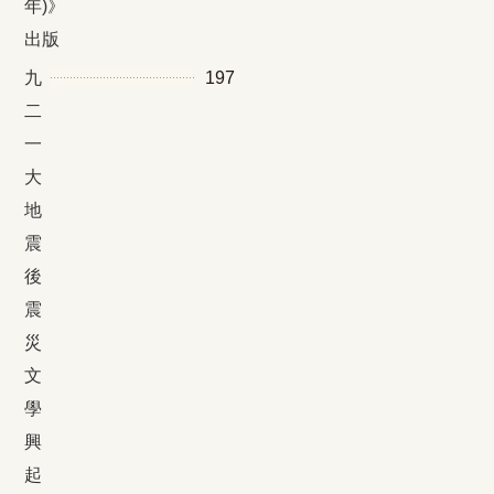
年)》
出版
九
197
二
一
大
地
震
後
震
災
文
學
興
起