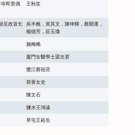
峯寺即景偶
王秋笙
絕呈政並乞
吳半樵，黃其文，陳坤輝，蔡開運，
楊德芳，莊玉瓊
施梅樵
廈門女醫學士梁次君
鷺江蔡祖芬
荷香女史
陳文石
鹽水王鴻遠
草屯王崧生