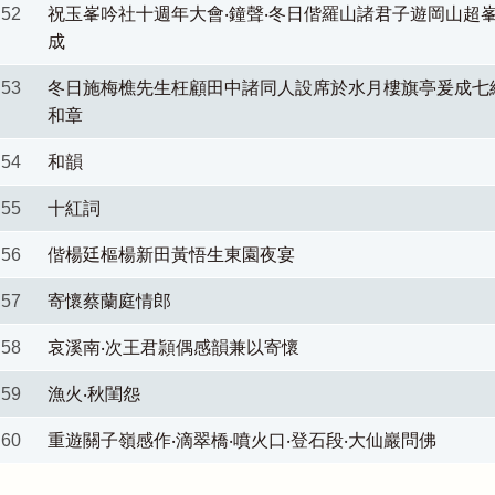
52
祝玉峯吟社十週年大會‧鐘聲‧冬日偕羅山諸君子遊岡山超
成
53
冬日施梅樵先生枉顧田中諸同人設席於水月樓旗亭爰成七
和章
54
和韻
55
十紅詞
56
偕楊廷樞楊新田黃悟生東園夜宴
57
寄懷蔡蘭庭情郎
58
哀溪南‧次王君頴偶感韻兼以寄懷
59
漁火‧秋閨怨
60
重遊關子嶺感作‧滴翠橋‧噴火口‧登石段‧大仙巖問佛