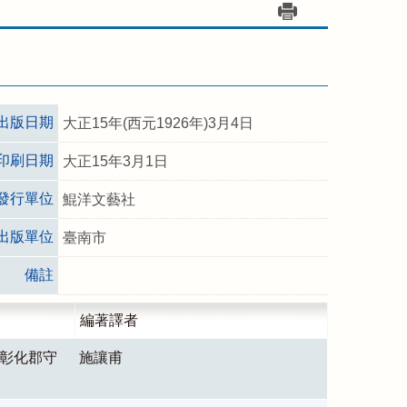
出版日期
大正15年(西元1926年)3月4日
印刷日期
大正15年3月1日
發行單位
鯤洋文藝社
出版單位
臺南市
備註
編著譯者
委彰化郡守
施讓甫