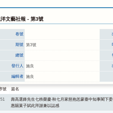
洋文藝社報 -
第3號
卷號
期號
第3號
總號
發行人
施良
編輯者
施良
序號
篇名
51
壽高選鋒先生七秩榮慶‧秋七月家慈抱恙蒙臺中知事閣下
惠賜菓子賦此拜謝兼以誌感