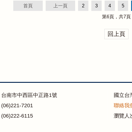
首頁
上一頁
2
3
4
5
第
6
頁，共
7
頁
回上頁
：台南市中西區中正路1號
國立台
06)221-7201
聯絡我
06)222-6115
瀏覽人