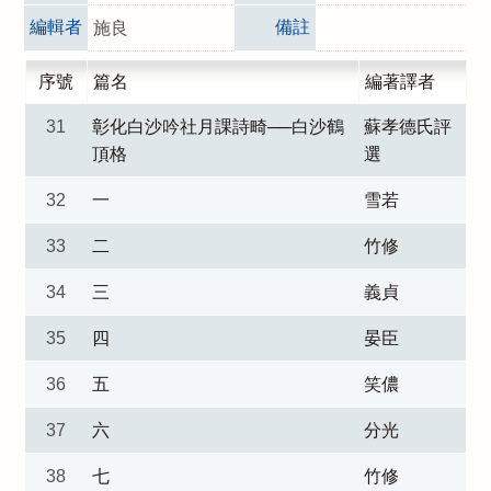
編輯者
備註
施良
序號
篇名
編著譯者
31
彰化白沙吟社月課詩畸──白沙鶴
蘇孝德氏評
頂格
選
32
一
雪若
33
二
竹修
34
三
義貞
35
四
晏臣
36
五
笑儂
37
六
分光
38
七
竹修