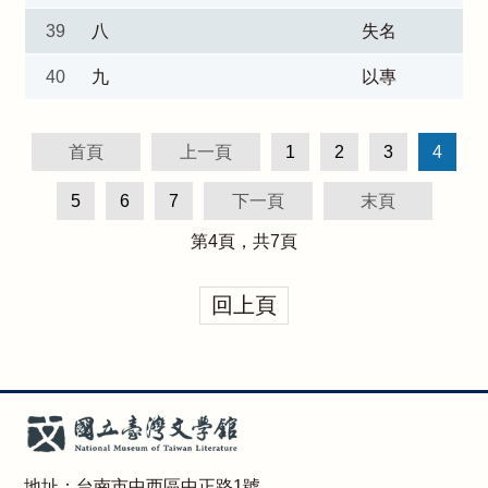
39
八
失名
40
九
以專
首頁
上一頁
1
2
3
4
5
6
7
下一頁
末頁
第
4
頁，共
7
頁
回上頁
地址：台南市中西區中正路1號