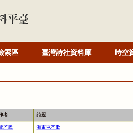
檢索區
臺灣詩社資料庫
時空
作者
詩題
盧若騰
海東屯卒歌