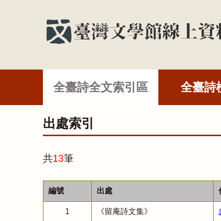
全臺詩全文索引區
全臺詩
出處索引
共
13
筆
編號
出處
1
《留庵詩文集》