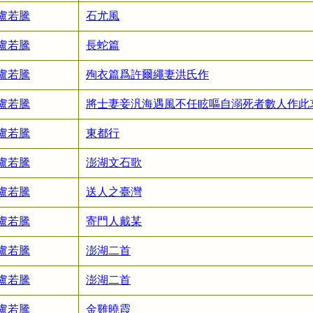
盧若騰
石尤風
盧若騰
長蛇篇
盧若騰
殉衣篇爲許爾繩妻洪氏作
盧若騰
將士妻妾汎海遇風不任眩嘔自溺死者數人作此
盧若騰
東都行
盧若騰
澎湖文石歌
盧若騰
送人之臺灣
盧若騰
寄門人戴某
盧若騰
澎湖二首
盧若騰
澎湖二首
盧若騰
金雞曉霞