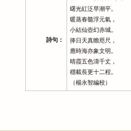
曙光紅泛早潮平。
暖蒸春髓浮元氣，
小結仙壺幻赤城。
詩句：
捧日天真瞻咫尺，
應時海亦象文明。
晴霞五色濤千丈，
穩載長更十二程。
（楊永智編校）