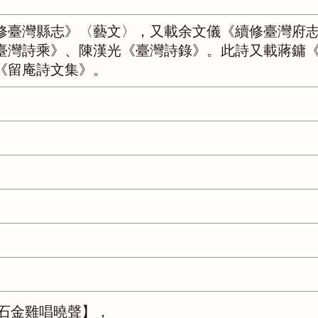
修臺灣縣志》〈藝文〉，又載余文儀《續修臺灣府
臺灣詩乘》、陳漢光《臺灣詩錄》。此詩又載蔣鏞
《留庵詩文集》。
石金雞唱曉聲】，