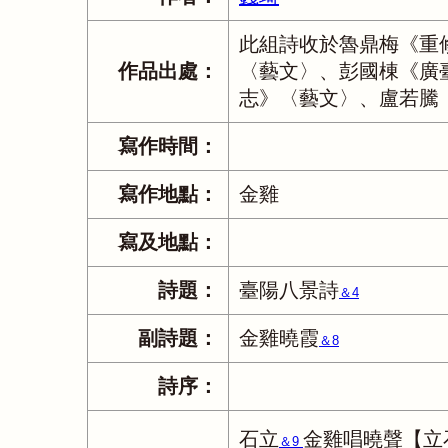
此組詩收於魯鼎梅《重
作品出處：
〈藝文〉、彭國棟《廣
志》〈藝文〉、盧若騰
寫作時間：
寫作地點：
金雞
寫及地點：
詩題：
臺陽八景詩
＆4
副詩題：
金雞曉霞
＆8
詩序：
石立
金雞唱曉聲【立
＆9