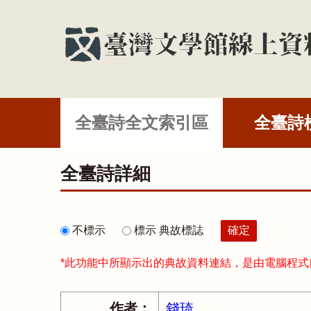
全臺詩全文索引區
全臺詩
全臺詩詳細
不標示
標示 典故標誌
*此功能中所顯示出的典故資料連結，是由電腦程
作者：
錢琦