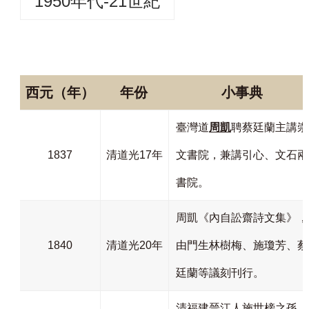
1950年代-21世紀
西元（年）
年份
小事典
臺灣道
周凱
聘蔡廷蘭主講崇
1837
清道光17年
文書院，兼講引心、文石兩
書院。
周凱《內自訟齋詩文集》，
1840
清道光20年
由門生林樹梅、施瓊芳、蔡
廷蘭等議刻刊行。
清福建晉江人施世榜之孫，