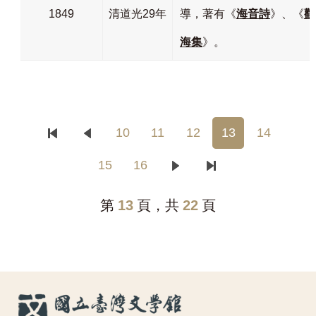
1849
清道光29年
導，著有《
海音詩
》、《
觀
海集
》。
10
11
12
13
14
15
16
第
13
頁，共
22
頁