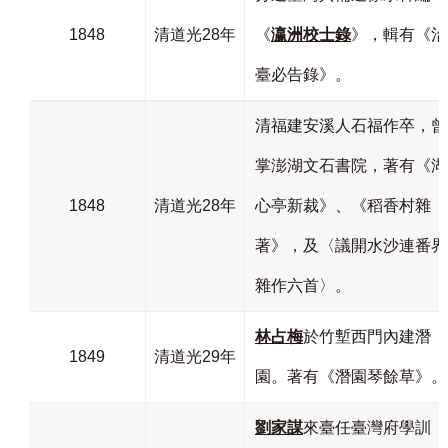
1848
清道光28年
《
瀛洲校士錄
》，輯有《治
臺必告錄》。
清福建安溪人石福作卒，曾
掌澎湖文石書院，著有《湖
1848
清道光28年
心亭新裁》、《稻香村雜
著》，及〈議開水沙連番界
雜作六首〉。
林占梅
於竹塹西門內建潛
1849
清道光29年
園。著有《潛園琴餘草》。
劉家謀
來臺任臺灣府學訓