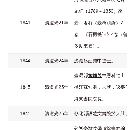
施鈺（1789～1850）來
1841
清道光21年
臺，著有《臺灣別錄》2
卷，《石房樵唱》4卷（
曾
多度來臺
）。
1844
清道光24年
澎湖蔡廷蘭中進士。
臺灣縣
施瓊芳
中恩科進士，
1845
清道光25年
補江蘇知縣，未就，返臺任
海東書院院長。
1845
清道光25年
彰化縣設鰲文書院於大肚。
分巡臺灣兵備道徐宗幹編