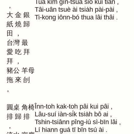
Tuā
kim
gîn-tsuá
sio
kui
tiân
,
，
Tâi-uân
tsuè
ài
tsia̍h
pài-pài
,
大
金
銀
Ti-kong
iônn-bó
thua
lâi
thâi
.
紙
燒
歸
田
，
台灣
最
愛
吃
拜
拜
，
豬公
羊母
拖
來
刣
。
Înn-toh
kak-toh
pâi
kui
pâi
,
圓桌
角椅
Lâu-suí
iàn-si̍k
tsia̍h
bô
ai
,
排
歸
排
Tshin-tsiânn
pîng-iú
sì-bīn
lâi
,
，
Lí
hiann
guá
tī
bīn
tsú
ài
.