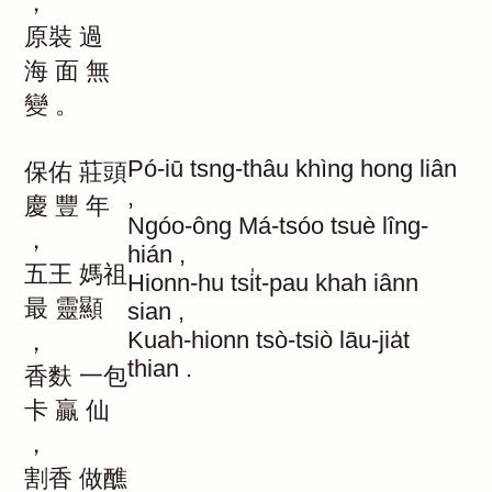
，
原裝
過
海
面
無
變
。
Pó-iū
tsng-thâu
khìng
hong
liân
保佑
莊頭
,
慶
豐
年
Ngóo-ông
Má-tsóo
tsuè
lîng-
，
hián
,
五王
媽祖
Hionn-hu
tsi̍t-pau
khah
iânn
最
靈顯
sian
,
Kuah-hionn
tsò-tsiò
lāu-jia̍t
，
thian
.
香麩
一包
卡
贏
仙
，
割香
做醮