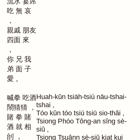
流水
宴席
吃
無
哀
，
親戚
朋友
四面
來
，
你
兄
我
弟
面
子
愛
。
Huah-kûn
tsia̍h-tsiú
nāu-tshai-
喊拳
吃酒
tshai
,
鬧猜猜
，
Tóo
kûn
tóo
tsiú
tsiū
sio-thâi
,
賭
拳
賭
Tsiong
Phóo
Tông-an
sîng
sè-
酒
就
相
siû
,
刣
，
Tsiong
Tsuânn
sè-siû
kiat
kui