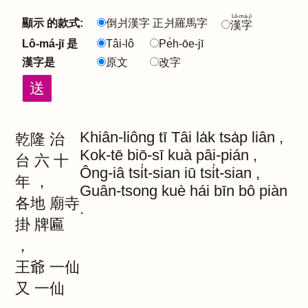
Lô-má-jī
顯示 的款式:
倒爿漢字 正爿羅馬字
漢字
Lô-má-jī 是
Tâi-lô
Pe̍h-ōe-jī
漢字是
原文
改字
Khiân-liông
tī
Tâi
la̍k
tsa̍p
liân
,
乾隆
治
Kok-tē
biō-sī
kuà
pâi-pián
,
台
六
十
Ông-iâ
tsi̍t-sian
iū
tsi̍t-sian
,
年
，
Guân-tsong
kuè
hái
bīn
bô
piàn
各地
廟寺
.
掛
牌匾
，
王爺
一仙
又
一仙