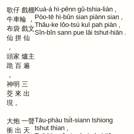
Kuá-á
hì-pênn
gû-tshia-lián
,
歌仔
戲棚
Pòo-tē
hì-bûn
sian
piànn
sian
,
牛車輪
，
Thâu-ke
lôo-tsú
kuī
pah
piàn
,
布袋
戲文
Sîn-bîn
sann
pue
lâi
tshut-hiān
.
仙
拼
仙
，
頭家
爐主
跪
百
遍
，
神明
三
茭
來
出
現
。
Tāu-phàu
tsi̍t-siann
tshiong
大炮
一聲
tshut
thian
,
衝
出
天