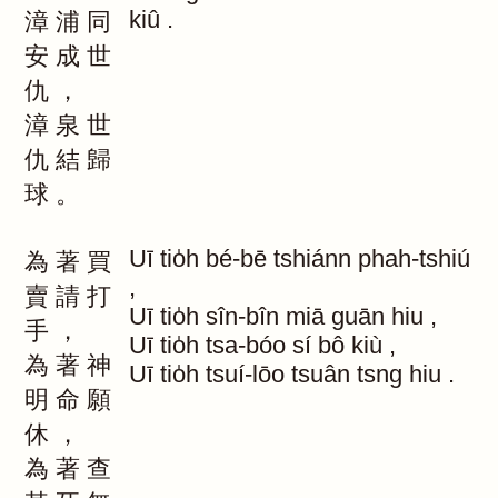
kiû
.
漳
浦
同
安
成
世
仇
，
漳
泉
世
仇
結
歸
球
。
Uī
tio̍h
bé-bē
tshiánn
phah-tshiú
為
著
買
,
賣
請
打
Uī
tio̍h
sîn-bîn
miā
guān
hiu
,
手
，
Uī
tio̍h
tsa-bóo
sí
bô
kiù
,
為
著
神
Uī
tio̍h
tsuí-lōo
tsuân
tsng
hiu
.
明
命
願
休
，
為
著
查