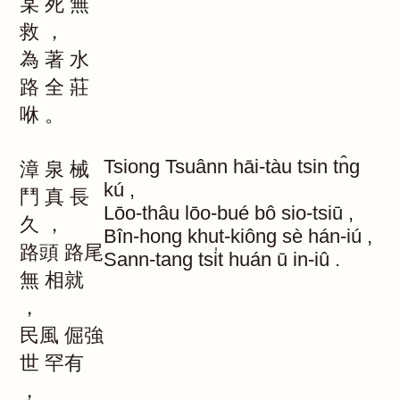
某
死
無
救
，
為
著
水
路
全
莊
咻
。
Tsiong
Tsuânn
hāi-tàu
tsin
tn̂g
漳
泉
械
kú
,
鬥
真
長
Lōo-thâu
lōo-bué
bô
sio-tsiū
,
久
，
Bîn-hong
khut-kiông
sè
hán-iú
,
路頭
路尾
Sann-tang
tsi̍t
huán
ū
in-iû
.
無
相就
，
民風
倔強
世
罕有
，