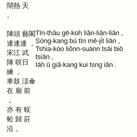
鬧熱
天
。
Tīn-thâu
gē-koh
liân-liân-liân
,
陣頭
藝閣
Sòng-kang
bú
tīn
mê-ji̍t
liān
,
連連連
，
Tshia-kóo
liônn-suànn
tsāi
biō
宋江
武
tsiân
,
陣
暝日
Ia̍h
ū
giâ-kang
kui
tsng
iân
.
練
，
車鼓
涼傘
在
廟
前
，
亦
有
蜈
蚣
歸
莊
沿
。