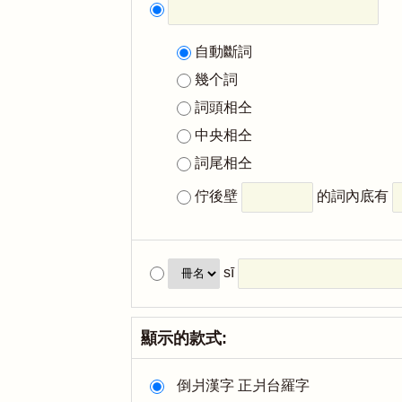
自動斷詞
幾个詞
詞頭相仝
中央相仝
詞尾相仝
佇後壁
的詞內底有
sī
顯示的款式:
倒爿漢字 正爿台羅字