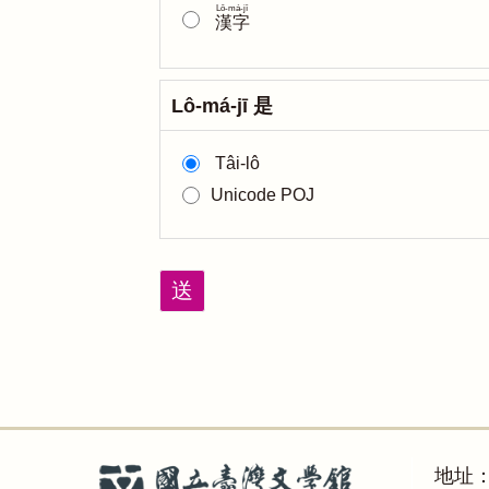
Lô-má-jī
漢字
Lô-má-jī 是
Tâi-lô
Unicode POJ
送
地址