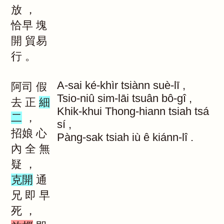
放
，
恰早
塊
開
貿易
行
。
A-sai
ké-khìr
tsiànn
suè-lī
,
阿司
假
Tsio-niû
sim-lāi
tsuân
bô-gî
,
去
正
細
Khik-khui
Thong-hiann
tsiah
tsá
二
，
sí
,
招娘
心
Pàng-sak
tsiah
iù
ê
kiánn-lî
.
內
全
無
疑
，
克開
通
兄
即
早
死
，