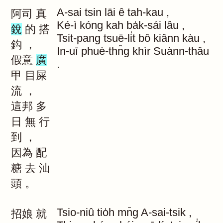
A-sai
tsin
lāi
ê
tah-kau
,
阿司
真
Ké-ì
kóng
kah
ba̍k-sái
lâu
,
銳
的
搭
Tsit-pang
tsuē-li̍t
bô
kiânn
kàu
,
鈎
，
In-uī
phuè-thn̂g
khìr
Suànn-thâu
假意
廣
.
甲
目屎
流
，
這邦
多
日
無
行
到
，
因為
配
糖
去
汕
頭
。
Tsio-niû
tio̍h
mn̄g
A-sai-tsik
,
招娘
就