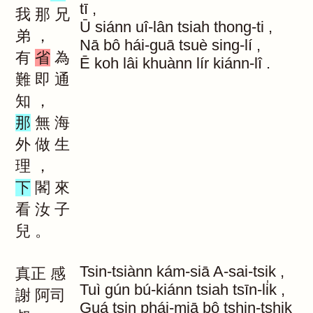
tī
,
我
那
兄
Ū
siánn
uî-lân
tsiah
thong-ti
,
弟
，
Nā
bô
hái-guā
tsuè
sing-lí
,
有
省
為
Ē
koh
lâi
khuànn
lír
kiánn-lî
.
難
即
通
知
，
那
無
海
外
做
生
理
，
下
閣
來
看
汝
子
兒
。
Tsin-tsiànn
kám-siā
A-sai-tsik
,
真正
感
Tuì
gún
bú-kiánn
tsiah
tsīn-li̍k
,
謝
阿司
Guá
tsin
phái-miā
bô
tshin-tshik