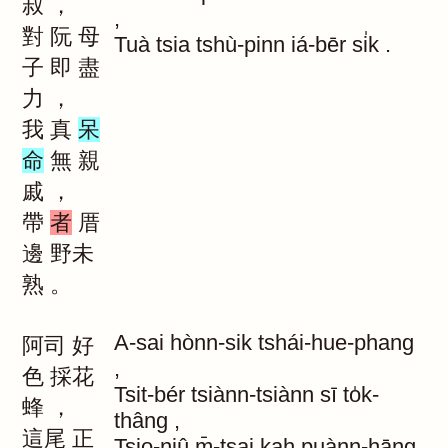
叔
，
,
對
阮
母
Tuà
tsia
tshù-pinn
iá-bēr
si̍k
.
子
即
盡
力
，
我
真
呆
命
無
親
戚
，
帶
者
厝
邊
野未
熟
。
A-sai
hònn-sik
tshái-hue-phang
阿司
好
,
色
採花
Tsit-bér
tsiànn-tsiànn
sī
to̍k-
蜂
，
thâng
,
這尾
正
Tsio-niû
m̄-tsai
kah
puànn-hāng