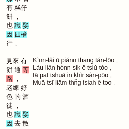
有
糕仔
餅
，
也
識
娶
因
四檜
行
。
Kìnn-lâi
ū
piánn
thang
tán-lōo
,
見來
有
Láu-liān
hònn-sik
ê
tsiú-tôo
,
餅
通
等
Iā
pat
tshuā
in
khìr
sàn-pōo
,
路
，
Muâ-tsî
liâm-thn̂g
tsiah
ē
too
.
老練
好
色
的
酒
徒
，
也
識
娶
因
去
散