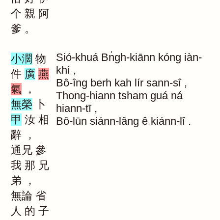
个
親
阿
爹
。
Sió-khuá
Bn̍gh-kiānn
kóng
iàn-
小濶
物
khì
,
件
廣
燕
Bô-îng
berh
kah
lír
sann-sî
,
氣
，
Thong-hiann
tsham
guá
ná
無榮
卜
hiann-tī
,
甲
汝
相
Bô-lūn
siánn-lâng
ê
kiánn-lî
.
辭
，
通兄
參
我
那
兄
弟
，
無論
省
人
的
子