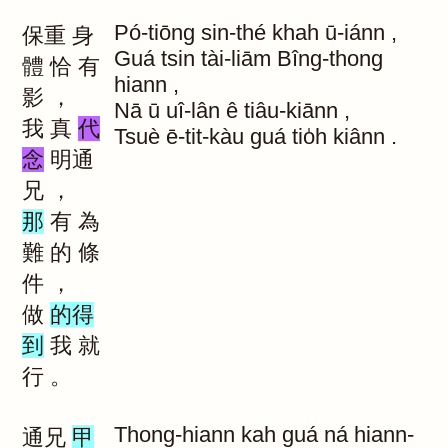
Pó-tiōng
sin-thé
khah
ū-iánn
,
保重
身
Guá
tsin
tài-liām
Bîng-thong
體
恰
有
hiann
,
影
，
Nā
ū
uî-lân
ê
tiâu-kiānn
,
我
真
代
Tsuè
ē-tit-kàu
guá
tio̍h
kiânn
.
念
明通
兄
，
那
有
為
難
的
條
件
，
做
的得
到
我
就
行
。
Thong-hiann
kah
guá
ná
hiann-
通兄
甲