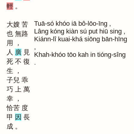
輕
。
Tuā-só
khóo
iā
bô-lōo-īng
,
大嫂
苦
Lâng
kóng
kiàn
sú
put
hiū
sing
,
也
無路
Kiánn-lî
kuai-khá
siōng
bān-hīng
用
，
,
人
廣
見
Khah-khóo
tōo
kah
in
tióng-sîng
死
不
復
.
生
，
子兒
乖
巧
上
萬
幸
，
恰苦
度
甲
因
長
成
。