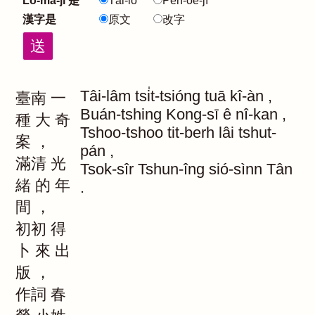
Lô-má-jī 是
Tâi-lô
Pe̍h-ōe-jī
漢字是
原文
改字
Tâi-lâm
tsi̍t-tsióng
tuā
kî-àn
,
臺南
一
Buán-tshing
Kong-sī
ê
nî-kan
,
種
大
奇
Tshoo-tshoo
tit-berh
lâi
tshut-
案
，
pán
,
滿清
光
Tsok-sîr
Tshun-îng
sió-sìnn
Tân
緒
的
年
.
間
，
初初
得
卜
來
出
版
，
作詞
春