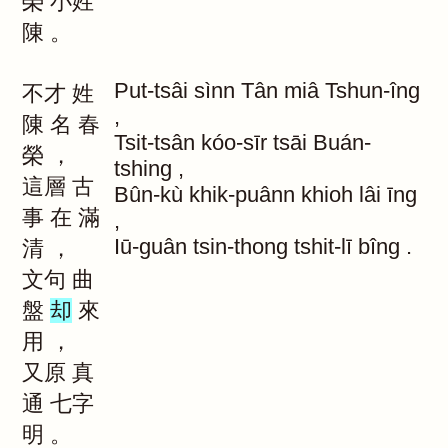
榮
小姓
陳
。
Put-tsâi
sìnn
Tân
miâ
Tshun-îng
不才
姓
,
陳
名
春
Tsit-tsân
kóo-sīr
tsāi
Buán-
榮
，
tshing
,
這層
古
Bûn-kù
khik-puânn
khioh
lâi
īng
事
在
滿
,
Iū-guân
tsin-thong
tshit-lī
bîng
.
清
，
文句
曲
盤
却
來
用
，
又原
真
通
七字
明
。