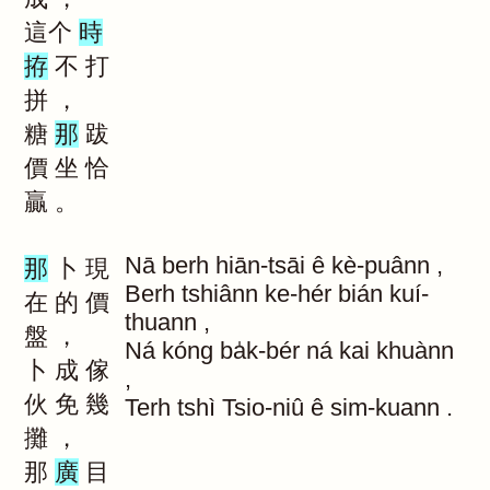
這个
時
拵
不
打
拼
，
糖
那
跋
價
坐
恰
贏
。
Nā
berh
hiān-tsāi
ê
kè-puânn
,
那
卜
現
Berh
tshiânn
ke-hér
bián
kuí-
在
的
價
thuann
,
盤
，
Ná
kóng
ba̍k-bér
ná
kai
khuànn
卜
成
傢
,
伙
免
幾
Terh
tshì
Tsio-niû
ê
sim-kuann
.
攤
，
那
廣
目