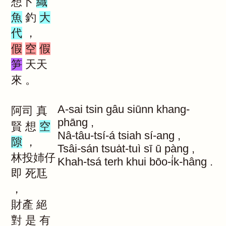
想卜
織
魚
釣
大
代
，
假
空
假
笋
天天
來
。
A-sai
tsin
gâu
siūnn
khang-
阿司
真
phāng
,
賢
想
空
Nâ-tâu-tsí-á
tsiah
sí-ang
,
隙
，
Tsâi-sán
tsua̍t-tuì
sī
ū
pàng
,
林投姉仔
Khah-tsá
terh
khui
bōo-i̍k-hâng
.
即
死尫
，
財產
絕
對
是
有