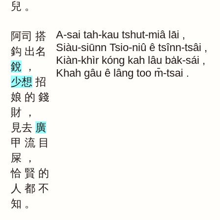
兒
。
A-sai
tah-kau
tshut-miâ
lāi
,
阿司
搭
Siàu-siūnn
Tsio-niû
ê
tsînn-tsâi
,
鈎
出名
Kiàn-khìr
kóng
kah
lâu
ba̍k-sái
,
銳
，
Khah
gâu
ê
lâng
too
m̄-tsai
.
少想
招
娘
的
錢
財
，
見去
廣
甲
流
目
屎
，
恰
賢
的
人
都
不
知
。