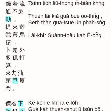
Tsînn
tio̍h
liû-thong
m̄-bián
khǹg
錢
着
流
,
通
不免
Thue̍h
lâi
kià
guá
bué
oo-thn̂g
,
勸
，
Berh
thàn
guā-tsuē
ún
phah-sǹg
提
來
寄
,
我
買
烏
Lâi-khìr
Suànn-thâu
kah
Ē-bn̂g
.
糖
，
卜
趁
外
多
穩
打
算
，
來去
汕
頭
甲
厦
門
。
Kè-keh
ē-khí
iā
ē-lo̍h
,
價格
下
Guá
kah
thue̍h-tshut
ū
tsún
bô
,