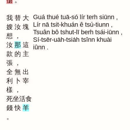
傖
。
Guá
thué
tuā-só
lír
terh
siūnn
,
我
替
大
Lír
nā
tsit-khuán
ê
tsú-tiunn
,
嫂
汝
塊
Tsuân
bô
tshut-lī
berh
tsái-iūnn
,
想
，
Sí-tsēr-ua̍h-tsia̍h
tsînn
khuài
汝
那
這
iûnn
.
款
的
主
張
，
全
無
出
利
卜
宰
樣
，
死坐活食
錢
快
羊
。