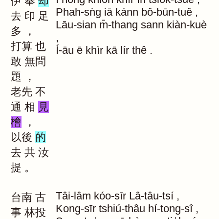
伊
奉
却
Phah-sǹg
iā
kánn
bô-būn-tuê
,
去
印
足
Lāu-sian
m̄-thang
sann
kiàn-kuè
多
，
,
打算
也
Í-āu
ē
khìr
kā
lír
thê
.
敢
無問
題
，
老先
不
通
相
見
檜
，
以後
的
去
共
汝
提
。
Tâi-lâm
kóo-sīr
Lâ-tâu-tsí
,
台南
古
Kong-sīr
tshiú-thâu
hí-tong-sî
,
事
林投