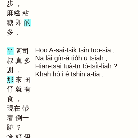
步
，
麻糍
粘
糖
即
的
多
。
Hōo
A-sai-tsik
tsin
too-siā
,
乎
阿司
Nā
lâi
gín-á
tio̍h
ū
tsia̍h
,
叔
真
多
Hiān-tsāi
tuà-tīr
tó-tsi̍t-liah
?
謝
，
Khah
hó
i
ê
tshin
a-tia
.
那
來
囝
仔
就
有
食
，
現在
帶
著
倒一
跡
？
恰
好
伊