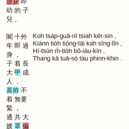
放拶
即
幼
的
子
兒
。
Koh
tsa̍p-guā-nî
tsiah
kèr-sin
,
閣
十外
Kiánn
tio̍h
tióng-tāi
kah
sîng-lîn
,
年
即
過
Hí-tsūn
m̄-tio̍h
bô-iàu-kín
,
身
，
Thang
kā
tuā-só
tàu
phinn-khin
.
子
着
長
大
甲
成
人
，
喜拵
不
着
無要
緊
，
通
共
大
嫂
罩
偏