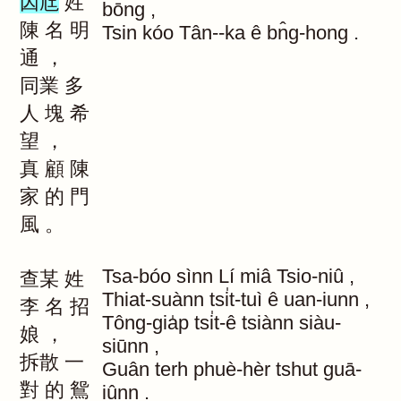
因尫
姓
bōng
,
陳
名
明
Tsin
kóo
Tân--ka
ê
bn̂g-hong
.
通
，
同業
多
人
塊
希
望
，
真
顧
陳
家
的
門
風
。
Tsa-bóo
sìnn
Lí
miâ
Tsio-niû
,
查某
姓
Thiat-suànn
tsi̍t-tuì
ê
uan-iunn
,
李
名
招
Tông-gia̍p
tsi̍t-ê
tsiànn
siàu-
娘
，
siūnn
,
拆散
一
Guân
terh
phuè-hèr
tshut
guā-
對
的
鴛
iûnn
.