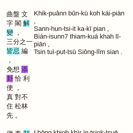
Khik-puânn
bûn-kù
koh
kái-piàn
曲盤
文
,
字
閣
解
Sann-hun-tsi-it
ka-kī
pian
,
變
，
Bián-isunn7
thiam-kuá
khah
lī-
三分之一
piān
,
皆忌
編
Tsin
tuì-put-tsū
Siông-lîm
sian
.
，
免想
添
卦
恰
利
便
，
真
對不
住
松林
先
。
I
hōng
khioh
khìr
ìn
tsiok-tsuē
,