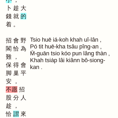
卜
趁
大
錢
就
的
着
。
Tsio
huē
iá-koh
khah
uî-lân
,
招
會
野
Pó
tit
huē-kha
tsâu
pîng-an
,
閣
恰
為
M̄-guān
tsio
kóo
pun
lâng
thàn
,
難
，
Khah
tsia̍p
lâi
kiânn
bô-siong-
保
得
會
kan
.
脚
巢
平
安
，
不愿
招
股
分
人
趁
，
恰
謵
來