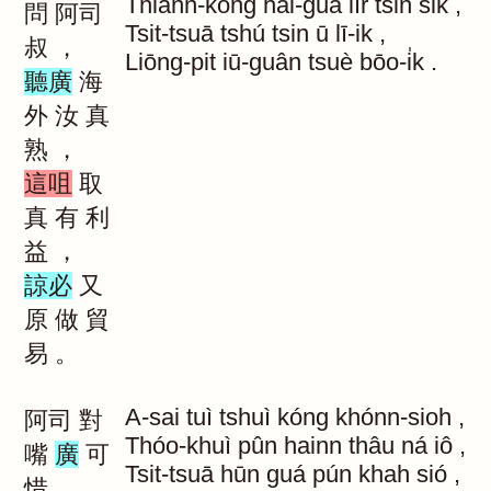
Thiann-kóng
hái-guā
lír
tsin
si̍k
,
問
阿司
Tsit-tsuā
tshú
tsin
ū
lī-ik
,
叔
，
Liōng-pit
iū-guân
tsuè
bōo-i̍k
.
聽廣
海
外
汝
真
熟
，
這咀
取
真
有
利
益
，
諒必
又
原
做
貿
易
。
A-sai
tuì
tshuì
kóng
khónn-sioh
,
阿司
對
Thóo-khuì
pûn
hainn
thâu
ná
iô
,
嘴
廣
可
Tsit-tsuā
hūn
guá
pún
khah
sió
,
惜
，