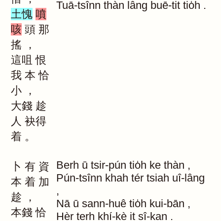
Tuā-tsînn
thàn
lâng
buē-tit
tio̍h
.
土愧
噴
咳
頭
那
搖
，
這咀
恨
我
本
恰
小
，
大錢
趁
人
袂得
着
。
Berh
ū
tsir-pún
tio̍h
ke
thàn
,
卜
有
資
Pún-tsînn
khah
tér
tsiah
uî-lâng
本
着
加
,
趁
，
Nā
ū
sann-huê
tio̍h
kui-bān
,
本錢
恰
Hèr
terh
khí-kè
it
sî-kan
.