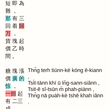
短
即
為
難
，
那
有
三
回
着
歸
万
，
貨
塊
起
價
乙
時
間
。
Thn̂g
terh
tiùnn-kè
kóng
ē-kiann
糖
塊
漲
,
價
廣
的
Tsi̍t-tànn
khí
ū
ln̄g-sann-siânn
,
惊
，
Tsit-ê
sî-tsūn
m̄
phah-piànn
,
一担
起
Thn̂g
nā
pua̍h-kè
tshē
khah
iânn
有
二三
.
成
，