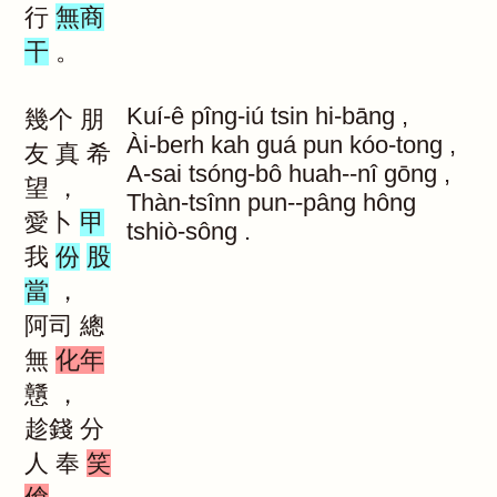
行
無商
干
。
Kuí-ê
pîng-iú
tsin
hi-bāng
,
幾个
朋
Ài-berh
kah
guá
pun
kóo-tong
,
友
真
希
A-sai
tsóng-bô
huah--nî
gōng
,
望
，
Thàn-tsînn
pun--pâng
hông
愛卜
甲
tshiò-sông
.
我
份
股
當
，
阿司
總
無
化年
戇
，
趁錢
分
人
奉
笑