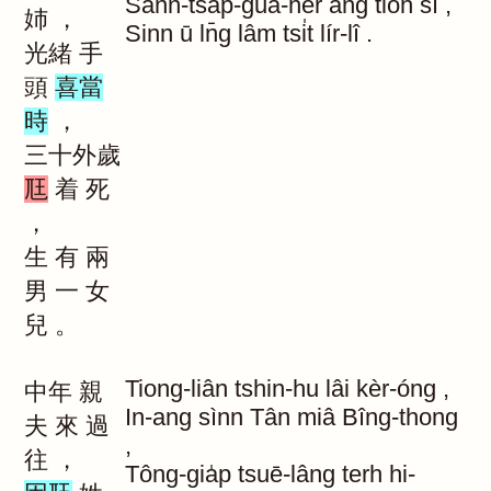
Sann-tsa̍p-guā-hèr
ang
tio̍h
sí
,
姉
，
Sinn
ū
ln̄g
lâm
tsi̍t
lír-lî
.
光緒
手
頭
喜當
時
，
三十外歲
尫
着
死
，
生
有
兩
男
一
女
兒
。
Tiong-liân
tshin-hu
lâi
kèr-óng
,
中年
親
In-ang
sìnn
Tân
miâ
Bîng-thong
夫
來
過
,
往
，
Tông-gia̍p
tsuē-lâng
terh
hi-