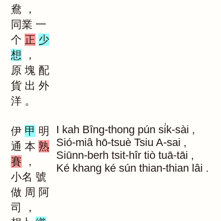
鴦
，
同業
一
个
正
少
想
，
原
塊
配
貨
出
外
洋
。
I
kah
Bîng-thong
pún
si̍k-sài
,
伊
甲
明
Sió-miâ
hō-tsuè
Tsiu
A-sai
,
通
本
熟
Siūnn-berh
tsit-hîr
tiò
tuā-tāi
,
賽
，
Ké
khang
ké
sún
thian-thian
lâi
.
小名
號
做
周
阿
司
，