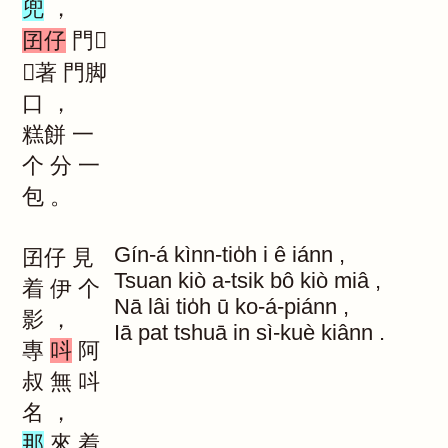
兜
，
囝仔
門
｜著
門脚
口
，
糕餅
一
个
分
一
包
。
Gín-á
kìnn-tio̍h
i
ê
iánn
,
囝仔
見
Tsuan
kiò
a-tsik
bô
kiò
miâ
,
着
伊
个
Nā
lâi
tio̍h
ū
ko-á-piánn
,
影
，
Iā
pat
tshuā
in
sì-kuè
kiânn
.
專
呌
阿
叔
無
呌
名
，
那
來
着