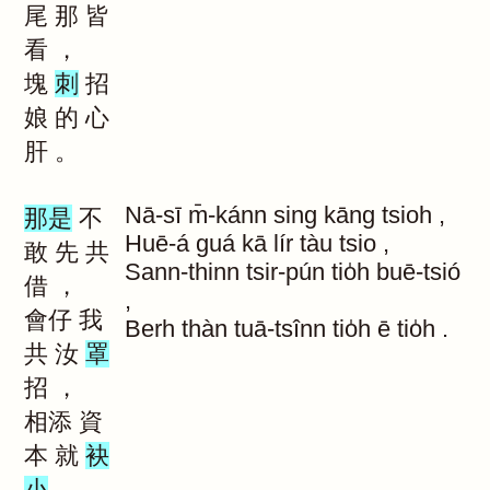
尾
那
皆
看
，
塊
刺
招
娘
的
心
肝
。
Nā-sī
m̄-kánn
sing
kāng
tsioh
,
那是
不
Huē-á
guá
kā
lír
tàu
tsio
,
敢
先
共
Sann-thinn
tsir-pún
tio̍h
buē-tsió
借
，
,
會仔
我
Berh
thàn
tuā-tsînn
tio̍h
ē
tio̍h
.
共
汝
罩
招
，
相添
資
本
就
袂
小
，