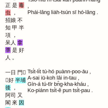
正
是
毒
,
Phái-lâng
lia̍h-tsún
sī
hó-lâng
.
虫
，
招娘
不
知
甲
半
項
，
呆人
拿
準
是
好
人
。
Tsi̍t-li̍t
tú-hó
puànn-poo-āu
,
一日
門
A-sai
iū-koh
lâi
in-tau
,
｜好
半埔
Gín-á
tú-tīr
bn̂g-kha-kháu
,
後
，
Ko-piánn
tsi̍t-ê
pun
tsi̍t-pau
.
阿司
又
閣
來
因