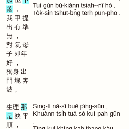
起
也
下
Tuì
gún
bú-kiánn
tsiah--nî
hó
,
落
，
To̍k-sin
tshut-bn̂g
terh
pun-pho
.
我
甲
提
出
有
準
無
，
對
阮
母
子
即年
好
，
獨身
出
門
塊
奔
波
。
Sing-lí
nā-sī
buē
pîng-sūn
,
生理
那
Khuànn-tsi̍h
tuā-só
kuí-pah-gûn
是
袂
平
,
順
，
Tīng-kui
khîng
kah
thang
kàu-