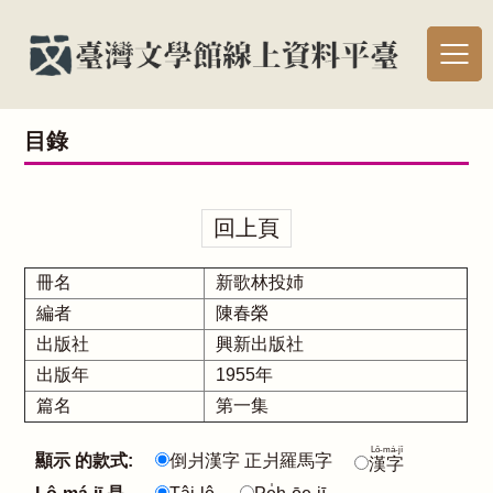
目錄
回上頁
冊名
新歌林投姉
編者
陳春榮
出版社
興新出版社
出版年
1955年
篇名
第一集
Lô-má-jī
顯示 的款式:
倒爿漢字 正爿羅馬字
漢字