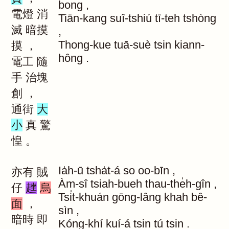
bong
,
電燈
消
Tiān-kang
suî-tshiú
tī-teh
tshòng
滅
暗摸
,
Thong-kue
tuā-suè
tsin
kiann-
摸
，
hông
.
電工
隨
手
治塊
創
，
通街
大
小
真
驚
惶
。
Ia̍h-ū
tsha̍t-á
so
oo-bīn
,
亦有
賊
Àm-sî
tsiah-bueh
thau-the̍h-gîn
,
仔
趖
烏
Tsi̍t-khuán
gōng-lâng
khah
bê-
面
，
sìn
,
暗時
即
Kóng-khí
kuí-á
tsin
tú
tsin
.