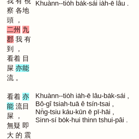
我
有
視
Khuànn--tio̍h
ba̍k-sái
ia̍h-ē
lâu
.
察
各地
頭
，
二州
九
郡
我
有
到
，
看着
目
屎
亦能
流
。
Khuànn--tio̍h
ia̍h-ē
lâu-ba̍k-sái
,
看着
亦
Bô-gî
tsiah-tuā
ê
tsín-tsai
,
能
流目
Nn̄g-tsiu
káu-kūn
ē
pī-hāi
,
屎
，
Sinn-sí
bo̍k-hui
thinn
tshui-pâi
.
無疑
即
大
的
震