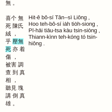
無
。
Hit-ê
bô-sí
Tân--sì
Liông
,
喜个
無
Hoo
teh-bô-sí
ia̍h
tio̍h-siong
,
死
陳氏
Pī-hāi
tiāu-tsa
kàu
tsin-siòng
,
絨
，
Thiann-kìnn
teh-kóng
tó
tsin-
乎
壓無
hiông
.
死
亦
着
傷
，
被害
調
查
到
真
相
，
聽見
塊
講
倒
真
雄
。