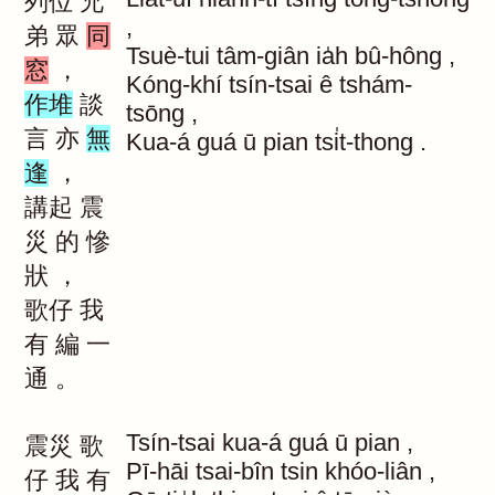
列位
兄
,
弟
眾
同
Tsuè-tui
tâm-giân
ia̍h
bû-hông
,
窓
，
Kóng-khí
tsín-tsai
ê
tshám-
作堆
談
tsōng
,
言
亦
無
Kua-á
guá
ū
pian
tsi̍t-thong
.
逢
，
講起
震
災
的
慘
狀
，
歌仔
我
有
編
一
通
。
Tsín-tsai
kua-á
guá
ū
pian
,
震災
歌
Pī-hāi
tsai-bîn
tsin
khóo-liân
,
仔
我
有