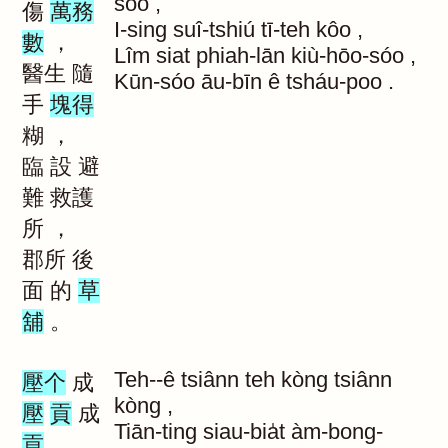
sòo
,
傷
萬務
I-sing
suî-tshiú
tī-teh
kôo
,
數
，
Lîm
siat
phiah-lān
kiù-hōo-sóo
,
醫生
隨
Kūn-sóo
āu-bīn
ê
tsháu-poo
.
手
塊得
糊
，
臨
設
避
難
救護
所
，
郡所
後
面
的
草
舖
。
Teh--ê
tsiânn
teh
kòng
tsiânn
壓个
成
kòng
,
壓
貢
成
Tiān-ting
siau-bia̍t
àm-bong-
貢
，