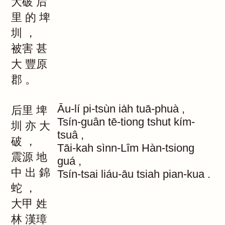
大破
后
里
的
埤
圳
，
被害
甚
大
豐原
郡
。
Āu-lí
pi-tsùn
ia̍h
tuā-phuà
,
后里
埤
Tsín-guân
tē-tiong
tshut
kím-
圳
亦
大
tsuâ
,
破
，
Tāi-kah
sìnn-Lîm
Hàn-tsiong
震源
地
guá
,
中
出
錦
Tsín-tsai
liáu-āu
tsiah
pian-kua
.
蛇
，
大甲
姓
林
漢璋