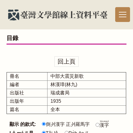
目錄
回上頁
冊名
中部大震災新歌
編者
林漢璋(林九)
出版社
瑞成書局
出版年
1935
篇名
全本
Lô-má-jī
顯示 的款式:
倒爿漢字 正爿羅馬字
漢字