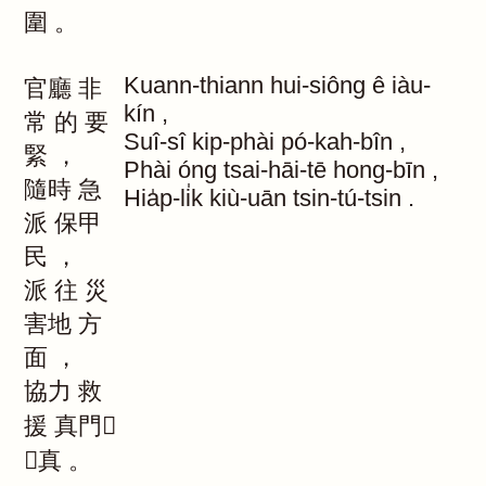
圍
。
Kuann-thiann
hui-siông
ê
iàu-
官廳
非
kín
,
常
的
要
Suî-sî
kip-phài
pó-kah-bîn
,
緊
，
Phài
óng
tsai-hāi-tē
hong-bīn
,
隨時
急
Hia̍p-li̍k
kiù-uān
tsin-tú-tsin
.
派
保甲
民
，
派
往
災
害地
方
面
，
協力
救
援
真門
｜真
。