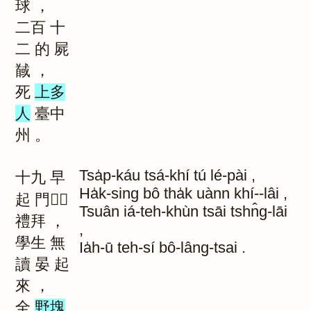
球
，
二百
十
二
的
屍
馘
，
死
上多
人
臺中
州
。
Tsa̍p-káu
tsá-khí
tú
lé-pài
,
十九
早
Ha̍k-sing
bô
tha̍k
uànn
khí--lâi
,
起
門｜
Tsuân
iá-teh-khùn
tsāi
tshn̂g-lāi
禮拜
，
,
學生
無
Ia̍h-ū
teh-sí
bô-lâng-tsai
.
讀
晏
起
來
，
全
野塊