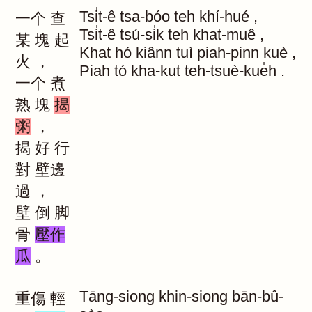
Tsi̍t-ê
tsa-bóo
teh
khí-hué
,
一个
查
Tsi̍t-ê
tsú-si̍k
teh
khat-muê
,
某
塊
起
Khat
hó
kiânn
tuì
piah-pinn
kuè
,
火
，
Piah
tó
kha-kut
teh-tsuè-kue̍h
.
一个
煮
熟
塊
揭
粥
，
揭
好
行
對
壁邊
過
，
壁
倒
脚
骨
壓作
瓜
。
Tāng-siong
khin-siong
bān-bû-
重傷
輕