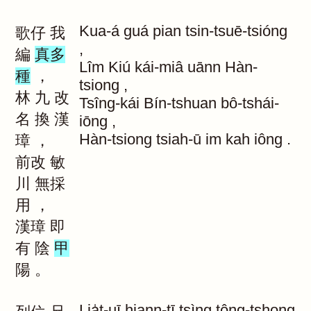
Kua-á
guá
pian
tsin-tsuē-tsióng
歌仔
我
,
編
真多
Lîm
Kiú
kái-miâ
uānn
Hàn-
種
，
tsiong
,
林
九
改
Tsîng-kái
Bín-tshuan
bô-tshái-
名
換
漢
iōng
,
Hàn-tsiong
tsiah-ū
im
kah
iông
.
璋
，
前改
敏
川
無採
用
，
漢璋
即
有
陰
甲
陽
。
Lia̍t-uī
hiann-tī
tsìng
tông-tshong