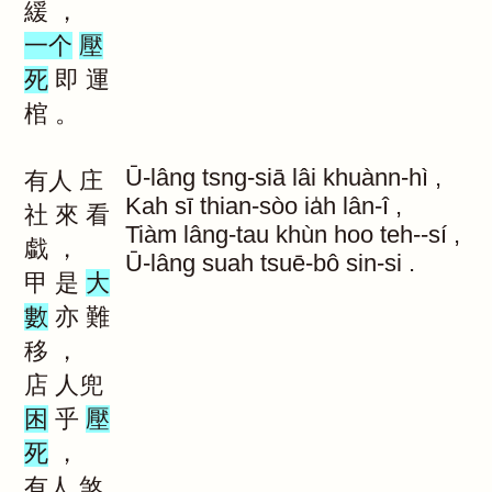
緩
，
一个
壓
死
即
運
棺
。
Ū-lâng
tsng-siā
lâi
khuànn-hì
,
有人
庄
Kah
sī
thian-sòo
ia̍h
lân-î
,
社
來
看
Tiàm
lâng-tau
khùn
hoo
teh--sí
,
戱
，
Ū-lâng
suah
tsuē-bô
sin-si
.
甲
是
大
數
亦
難
移
，
店
人兜
困
乎
壓
死
，
有人
煞