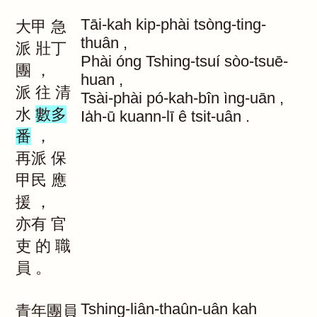
Tāi-kah
kip-phài
tsòng-ting-
大甲
急
thuân
,
派
壯丁
Phài
óng
Tshing-tsuí
sòo-tsuē-
團
，
huan
,
派
往
清
Tsài-phài
pó-kah-bîn
ìng-uān
,
水
數多
Ia̍h-ū
kuann-lī
ê
tsit-uân
.
番
，
再派
保
甲民
應
援
，
亦有
官
吏
的
職
員
。
Tshing-liân-thaûn-uân
kah
青年團員