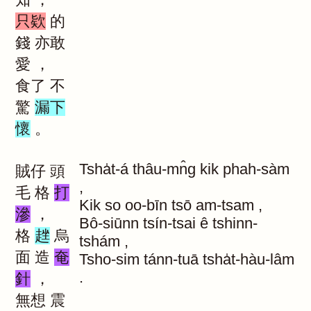
只欵
的
錢
亦敢
愛
，
食了
不
驚
漏下
懷
。
Tsha̍t-á
thâu-mn̂g
kik
phah-sàm
賊仔
頭
,
毛
格
打
Kik
so
oo-bīn
tsō
am-tsam
,
滲
，
Bô-siūnn
tsín-tsai
ê
tshinn-
格
趖
烏
tshám
,
面
造
奄
Tsho-sim
tánn-tuā
tsha̍t-hàu-lâm
.
針
，
無想
震