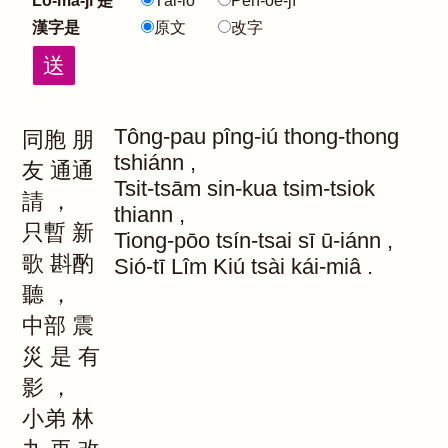
Lô-má-jī 是
Tâi-lô
Pe̍h-ōe-jī
漢字是
原文
改字
Tông-pau
pîng-iú
thong-thong
同胞
朋
tshiánn
,
友
通通
Tsit-tsām
sin-kua
tsim-tsiok
請
，
thiann
,
只暫
新
Tiong-pōo
tsín-tsai
sī
ū-iánn
,
歌
斟酌
Sió-tī
Lîm
Kiú
tsài
kái-miâ
.
聽
，
中部
震
災
是
有
影
，
小弟
林