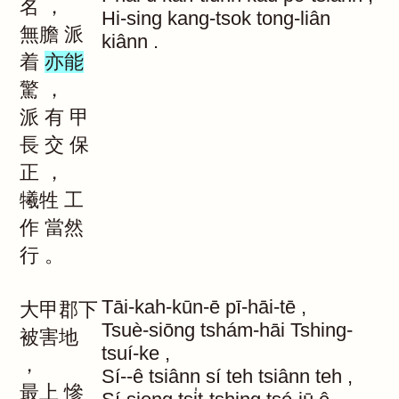
名
，
Hi-sing
kang-tsok
tong-liân
無膽
派
kiânn
.
着
亦能
驚
，
派
有
甲
長
交
保
正
，
犧牲
工
作
當然
行
。
Tāi-kah-kūn-ē
pī-hāi-tē
,
大甲郡下
Tsuè-siōng
tshám-hāi
Tshing-
被害地
tsuí-ke
,
，
Sí--ê
tsiânn
sí
teh
tsiânn
teh
,
最上
慘