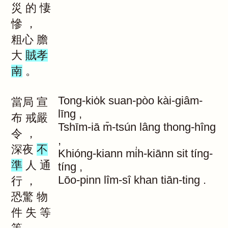
災
的
悽
慘
，
粗心
膽
大
賊孝
南
。
Tong-kio̍k
suan-pòo
kài-giâm-
當局
宣
līng
,
布
戒嚴
Tshīm-iā
m̄-tsún
lâng
thong-hîng
令
，
,
深夜
不
Khióng-kiann
mi̍h-kiānn
sit
tíng-
準
人
通
tíng
,
Lōo-pinn
lîm-sî
khan
tiān-ting
.
行
，
恐驚
物
件
失
等