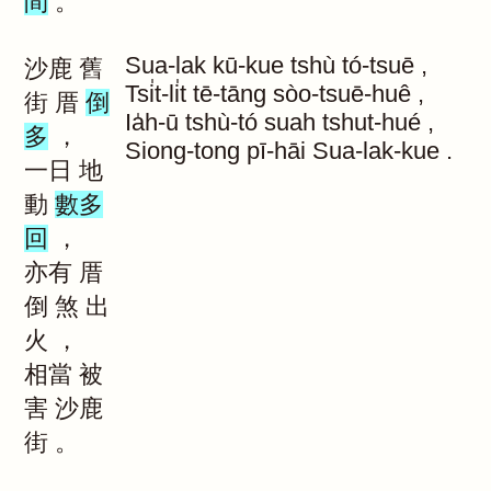
間
。
Sua-lak
kū-kue
tshù
tó-tsuē
,
沙鹿
舊
Tsi̍t-li̍t
tē-tāng
sòo-tsuē-huê
,
街
厝
倒
Ia̍h-ū
tshù-tó
suah
tshut-hué
,
多
，
Siong-tong
pī-hāi
Sua-lak-kue
.
一日
地
動
數多
回
，
亦有
厝
倒
煞
出
火
，
相當
被
害
沙鹿
街
。