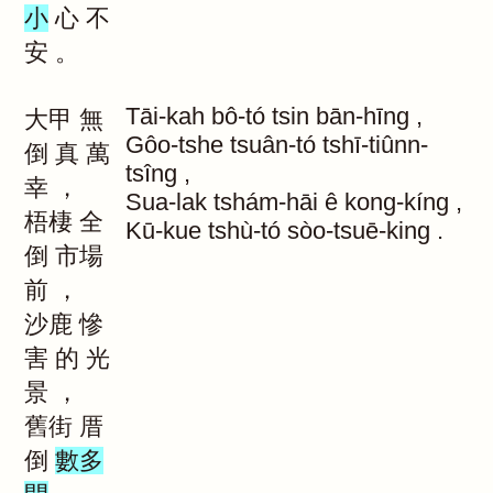
小
心
不
安
。
Tāi-kah
bô-tó
tsin
bān-hīng
,
大甲
無
Gôo-tshe
tsuân-tó
tshī-tiûnn-
倒
真
萬
tsîng
,
幸
，
Sua-lak
tshám-hāi
ê
kong-kíng
,
梧棲
全
Kū-kue
tshù-tó
sòo-tsuē-king
.
倒
市場
前
，
沙鹿
慘
害
的
光
景
，
舊街
厝
倒
數多