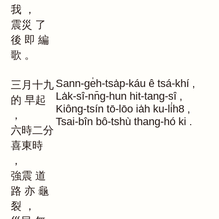
我
，
震災
了
後
即
編
歌
。
Sann-ge̍h-tsa̍p-káu
ê
tsá-khí
,
三月十九
La̍k-sî-nn̄g-hun
hit-tang-sî
,
的
早起
Kiông-tsín
tō-lōo
ia̍h
ku-li̍h8
,
，
Tsai-bîn
bô-tshù
thang-hó
ki
.
六時二分
喜東時
，
強震
道
路
亦
龜
裂
，