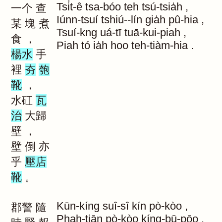
Tsi̍t-ê
tsa-bóo
teh
tsú-tsia̍h
,
一个
查
Iúnn-tsuí
tshiú--lín
gia̍h
pû-hia
,
某
塊
煮
Tsuí-kng
uá-tī
tuā-kui-piah
,
食
，
Piah
tó
ia̍h
hoo
teh-tiàm-hia
.
楊水
手
裡
夯
匏
靴
，
水矼
瓦
治
大歸
壁
，
壁
倒
亦
乎
壓店
靴
。
Kūn-kíng
suî-sî
kín
pò-kòo
,
郡警
隨
Phah-tiān
pò-kòo
kíng-bū-pōo
,