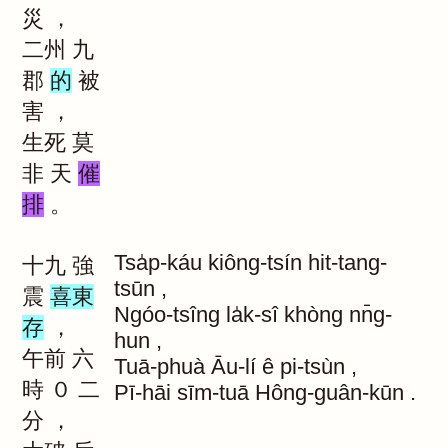
災
，
二州
九
郡
的
被
害
，
生死
莫
非
天
催
排
。
Tsa̍p-káu
kiông-tsín
hit-tang-
十九
強
tsūn
,
震
喜東
Ngóo-tsîng
la̍k-sî
khòng
nn̄g-
存
，
hun
,
午前
六
Tuā-phuà
Āu-lí
ê
pi-tsùn
,
時
０
二
Pī-hāi
sīm-tuā
Hông-guân-kūn
.
分
，