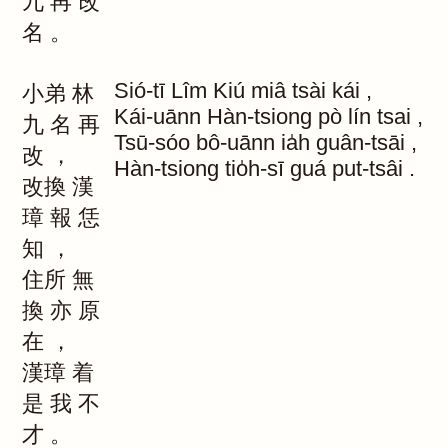
九
再
改
名
。
Sió-tī
Lîm
Kiú
miâ
tsài
kái
,
小弟
林
Kái-uānn
Hàn-tsiong
pò
lín
tsai
,
九
名
再
Tsū-sóo
bô-uānn
ia̍h
guân-tsāi
,
改
，
Hàn-tsiong
tio̍h-sī
guá
put-tsâi
.
改換
漢
璋
報
恁
知
，
住所
無
換
亦
原
在
，
漢璋
着
是
我
不
才
。