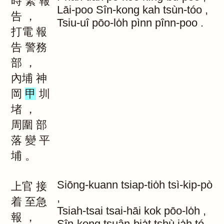
時
緊
報
Lāi-poo
Sîn-kong
kah
tsùn-tóo
,
告
，
Tsiu-uî
pōo-lo̍h
pìnn
pînn-poo
.
打電
報
告
警務
部
，
內埔
神
岡
甲
圳
堵
，
周圍
部
落
變
平
埔
。
Siōng-kuann
tsiap-tio̍h
tsì-kip-pò
上官
接
,
着
至急
Tsiah-tsai
tsai-hāi
kok
pōo-lo̍h
,
報
，
Sîn-kong
tsuân-bia̍t
tshù
ia̍h
tó
,