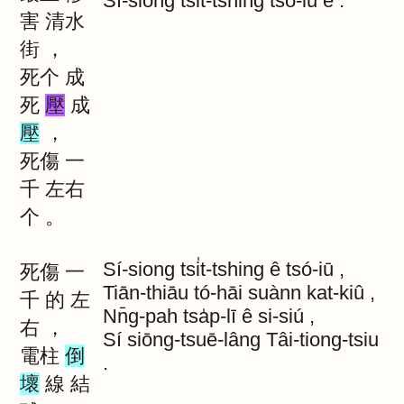
Sí-siong
tsi̍t-tshing
tsó-iū
ê
.
害
清水
街
，
死个
成
死
壓
成
壓
，
死傷
一
千
左右
个
。
Sí-siong
tsi̍t-tshing
ê
tsó-iū
,
死傷
一
Tiān-thiāu
tó-hāi
suànn
kat-kiû
,
千
的
左
Nn̄g-pah
tsa̍p-lī
ê
si-siú
,
右
，
Sí
siōng-tsuē-lâng
Tâi-tiong-tsiu
電柱
倒
.
壞
線
結