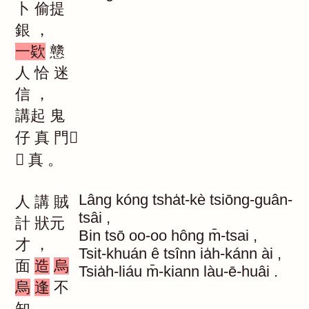
卜
偷提
銀
，
一欵
戆
人
恰
迷
信
，
講起
鬼
仔
真
門
｜
真
。
Lâng
kóng
tsha̍t-kè
tsiōng-guân-
人
講
賊
tsâi
,
計
狀元
Bin
tsō
oo-oo
hông
m̄-tsai
,
才
，
Tsit-khuán
ê
tsînn
ia̍h-kánn
ài
,
面
造
烏
Tsia̍h-liáu
m̄-kiann
làu-ē-huâi
.
烏
逢
不
知
，