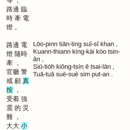
等
，
路邊
臨
時
牽
電
燈
。
Lōo-pinn
tiān-ting
suî-sî
khan
,
路邊
電
Kuann-thiann
kíng-kài
kòo
tsin-
燈
隨時
ân
,
牽
，
Siū-tio̍h
kiông-tsín
ê
tsai-lān
,
官廳
警
Tuā-tuā
suè-suè
sim
put-an
.
戒
顧
真
按
，
受着
強
震
的
災
難
，
大大
小