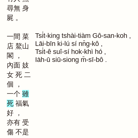
尋無
身
屍
。
Tsi̍t-king
tshài-tiàm
Gô-san-koh
,
一間
菜
Lāi-bīn
ki-lú
sí
nn̄g-kô
,
店
鰲山
Tsi̍t-ê
suî-sí
hok-khì
hó
,
閣
，
Ia̍h-ū
siū-siong
m̄-sī-bô
.
內面
妓
女
死
二
個
，
一个
雖
死
福氣
好
，
亦有
受
傷
不是