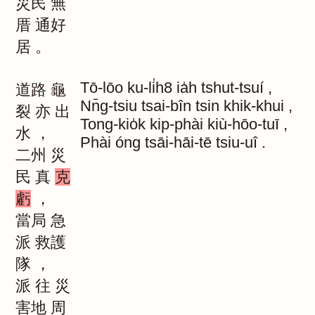
災民
無
厝
通好
居
。
Tō-lōo
ku-li̍h8
ia̍h
tshut-tsuí
,
道路
龜
Nn̄g-tsiu
tsai-bîn
tsin
khik-khui
,
裂
亦
出
Tong-kio̍k
kip-phài
kiù-hōo-tuī
,
水
，
Phài
óng
tsāi-hāi-tē
tsiu-uî
.
二州
災
民
真
克
虧
，
當局
急
派
救護
隊
，
派
往
災
害地
周