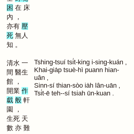
困
在
床
內
，
亦有
壓
死
無人
知
。
Tshing-tsuí
tsi̍t-king
i-sing-kuán
,
清水
一
Khai-gia̍p
tsuè-hì
puann
hian-
間
醫生
uân
,
館
，
Sinn-sí
thian-sòo
ia̍h
lân-uān
,
開業
作
Tsi̍t-ē
teh--sí
tsiah
ūn-kuan
.
戱
般
軒
園
，
生死
天
數
亦
難