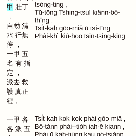
tsòng-ting
,
甲
壯丁
Tū-tōng
Tshing-tsuí
kiânn-bô-
，
thîng
,
自動
清
Tsi̍t-kah
gōo-miâ
ū
tsí-tīng
,
水
行無
Phài-khì
kiù-hōo
tsin-tsìng-king
.
停
，
一甲
五
名
有
指
定
，
派去
救
護
真正
經
。
Tsi̍t-kah
kok-kok
phài
gōo-miâ
,
一甲
各
Bô-tánn
phài--tio̍h
ia̍h-ē
kiann
,
各
派
五
Phài
ū
kah-tiúnn
kau
pó-tsiànn
,