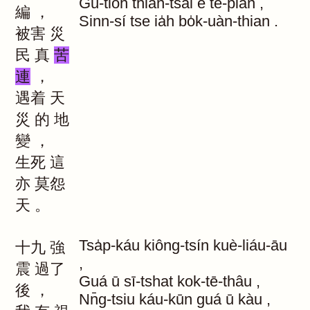
Gū-tio̍h
thian-tsai
ê
tē-piàn
,
編
，
Sinn-sí
tse
ia̍h
bo̍k-uàn-thian
.
被害
災
民
真
苦
連
，
遇着
天
災
的
地
變
，
生死
這
亦
莫怨
天
。
Tsa̍p-káu
kiông-tsín
kuè-liáu-āu
十九
強
,
震
過了
Guá
ū
sī-tshat
kok-tē-thâu
,
後
，
Nn̄g-tsiu
káu-kūn
guá
ū
kàu
,