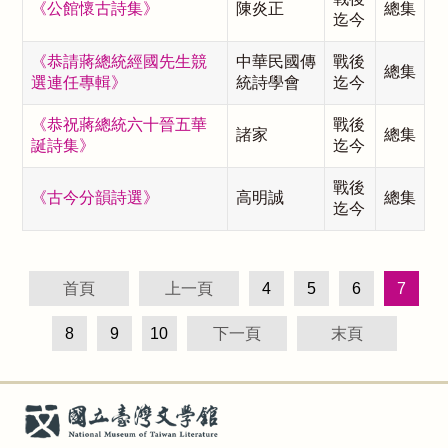
《公館懷古詩集》
陳炎正
總集
迄今
《恭請蔣總統經國先生競
中華民國傳
戰後
總集
選連任專輯》
統詩學會
迄今
《恭祝蔣總統六十晉五華
戰後
諸家
總集
誕詩集》
迄今
戰後
《古今分韻詩選》
高明誠
總集
迄今
首頁
上一頁
4
5
6
7
8
9
10
下一頁
末頁