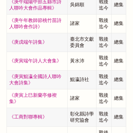
《庚午端陽中部五縣市詩
戰後
吳錦順
總集
人聯吟大會作品專輯》
迄今
《庚午年教師節桃竹苗詩
戰後
諸家
總集
人聯吟會作詩》
迄今
臺北市文獻
戰後
《庚戌端午詩集》
總集
委員會
迄今
戰後
《庚寅端午詩人大會集》
黃水沛
總集
迄今
《庚寅鯤瀛全國詩人聯吟
戰後
鯤瀛詩社
總集
大會詩集》
迄今
《庚寅上巳新蘭亭修褉
戰後
諸家
總集
集》
迄今
彰化縣詩學
戰後
《工商對聯專輯》
總集
研究協會
迄今
戰後