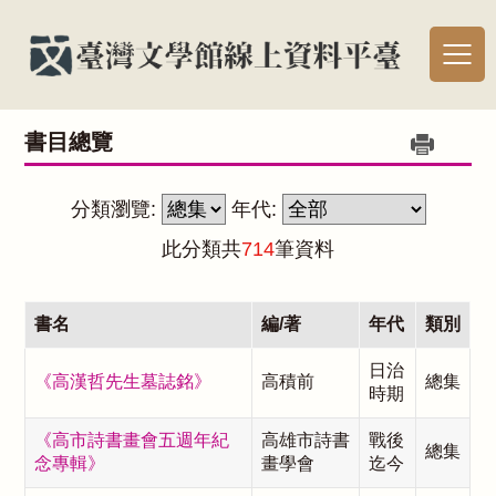
書目總覽
分類瀏覽:
年代:
此分類共
714
筆資料
書名
編/著
年代
類別
日治
《高漢哲先生墓誌銘》
高積前
總集
時期
《高市詩書畫會五週年紀
高雄市詩書
戰後
總集
念專輯》
畫學會
迄今