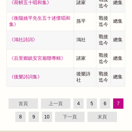
《荷帡五十唱和集》
諸家
總集
迄今
《衡陽姚平先生五十述懷唱和
戰後
孫平
總集
集》
迄今
戰後
《鴻社詩詞》
鴻社
總集
迄今
戰後
《后里鄉鎮安宮廟聯專輯》
諸家
總集
迄今
後樂詩
戰後
《後樂詩詞集》
總集
社
迄今
首頁
上一頁
4
5
6
7
8
9
10
下一頁
末頁