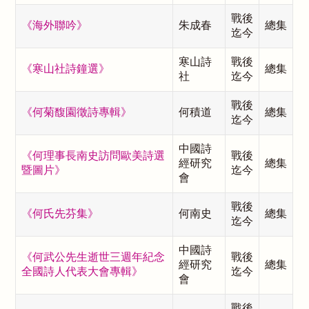
戰後
《海外聯吟》
朱成春
總集
迄今
寒山詩
戰後
《寒山社詩鐘選》
總集
社
迄今
戰後
《何菊馥園徵詩專輯》
何積道
總集
迄今
中國詩
《何理事長南史訪問歐美詩選
戰後
經研究
總集
暨圖片》
迄今
會
戰後
《何氏先芬集》
何南史
總集
迄今
中國詩
《何武公先生逝世三週年紀念
戰後
經研究
總集
全國詩人代表大會專輯》
迄今
會
戰後