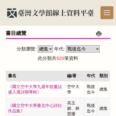
書目總覽
分類瀏覽:
年代:
此分類共
520
筆資料
書名
編/著
年代
類別
《國立空中大學九週年校慶誌
空中大
戰後
總集
盛入選詩聯專輯》
學
迄今
高玉
《國立空中大學臺北中心詩社
戰後
媚、林
總集
作品集》
迄今
慧珊