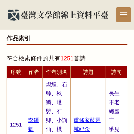
作品索引
符合檢索條件的共有
1251
首詩
序號
作者
作者別名
詩題
詩句
燦煌、石
鯨、秋
長生
鱗、退
不老
嬰、石
總虛
李碩
卿、小謫
重修家嚴靈
言，
1251
卿
仙、樸
域紀念
爭見