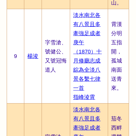
山。
淡水南北各
有八景且多
霄漢
牽強足成者
分明
字雪滄、
庚午
五指
號健公、
（1870）十
開，
9
楊浚
又號冠悔
月修廳志成
孤城
道人
綜為全淡八
南面
景各繫七律
送青
一首
來。
指峰淩霄
淡水南北各
有八景且多
茄冬
牽強足成者
西畔