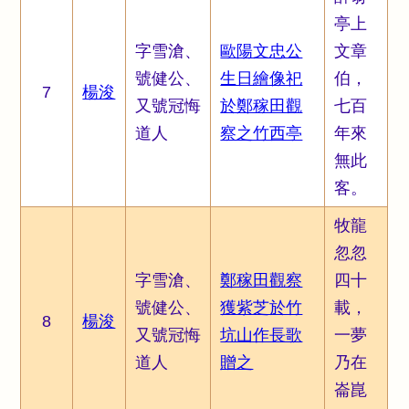
亭上
字雪滄、
歐陽文忠公
文章
號健公、
生日繪像祀
伯，
7
楊浚
又號冠悔
於鄭稼田觀
七百
道人
察之竹西亭
年來
無此
客。
牧龍
忽忽
字雪滄、
鄭稼田觀察
四十
號健公、
獲紫芝於竹
載，
8
楊浚
又號冠悔
坑山作長歌
一夢
道人
贈之
乃在
崙崑