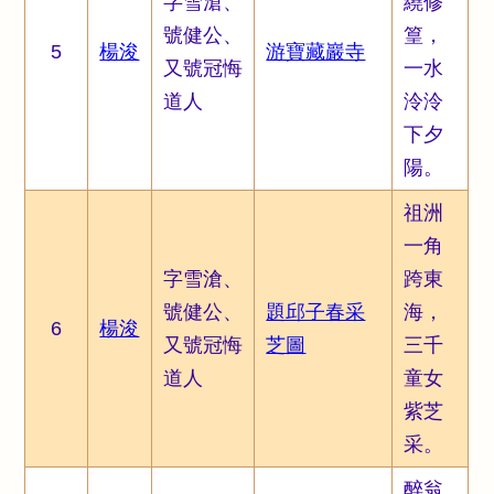
字雪滄、
繞修
號健公、
篁，
5
楊浚
游寶藏巖寺
又號冠悔
一水
道人
泠泠
下夕
陽。
祖洲
一角
字雪滄、
跨東
號健公、
題邱子春采
海，
6
楊浚
又號冠悔
芝圖
三千
道人
童女
紫芝
采。
醉翁