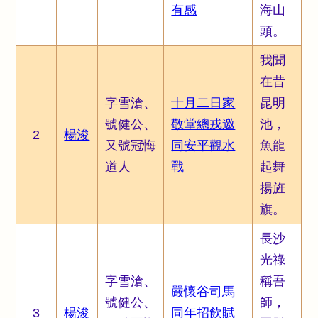
有感
海山
頭。
我聞
在昔
字雪滄、
十月二日家
昆明
號健公、
敬堂總戎邀
池，
2
楊浚
又號冠悔
同安平觀水
魚龍
道人
戰
起舞
揚旌
旗。
長沙
光祿
字雪滄、
稱吾
嚴懷谷司馬
號健公、
師，
3
楊浚
同年招飲賦