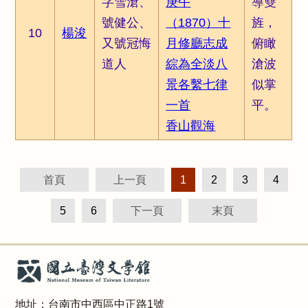
字雪滄、
庚午
導雙
號健公、
（1870）十
旌，
10
楊浚
又號冠悔
月修廳志成
俯瞰
道人
綜為全淡八
滄波
景各繫七律
似掌
一首
平。
香山觀海
首頁
上一頁
1
2
3
4
5
6
下一頁
末頁
地址：台南市中西區中正路1號