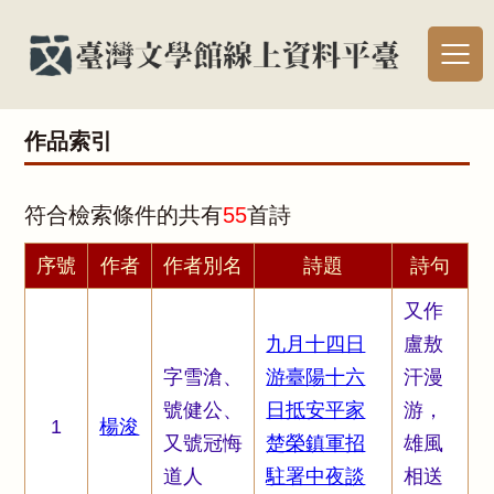
作品索引
符合檢索條件的共有
55
首詩
序號
作者
作者別名
詩題
詩句
又作
九月十四日
盧敖
字雪滄、
游臺陽十六
汗漫
號健公、
日抵安平家
游，
1
楊浚
又號冠悔
楚榮鎮軍招
雄風
道人
駐署中夜談
相送