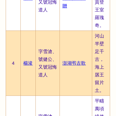
又號冠悔
貢登
贈
道人
王室
羅瑰
奇。
河山
半壁
字雪滄、
足千
號健公、
古，
4
楊浚
澎湖弔古歌
又號冠悔
海上
道人
孱王
留片
土。
平疇
萬頃