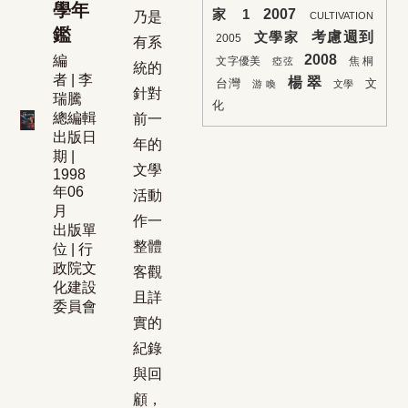
學年
2007
家
1
乃是
CULTIVATION
鑑
考慮週到
文學家
2005
有系
2008
編
文字優美
焦 桐
瘂弦
統的
者 | 李
楊 翠
台灣
文
游 喚
文學
針對
瑞騰
化
總編輯
前一
出版日
年的
期 |
文學
1998
年06
活動
月
作一
出版單
整體
位 | 行
政院文
客觀
化建設
且詳
委員會
實的
紀錄
與回
顧，