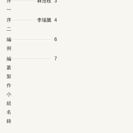
序
林澄枝
3
一
序
李瑞騰
4
二
編
6
例
編
7
纂
製
作
小
組
名
錄