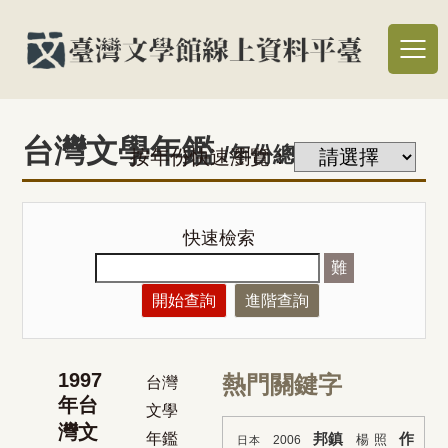
台灣文學年鑑
/年份總覽
按年份快速瀏覽：
快速檢索
難
開始查詢
進階查詢
1997
熱門關鍵字
台灣
年台
文學
灣文
年鑑
邦鎮
作
楊 照
2006
日本