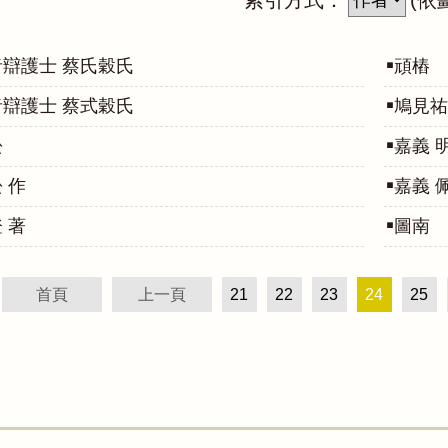
辯護士 蔡氏穀氏
頑樁
辯護士 蔡式穀氏
鳩見祐
松
嘉
 作
嘉義 
 著
圖南
首頁
上一頁
21
22
23
24
25