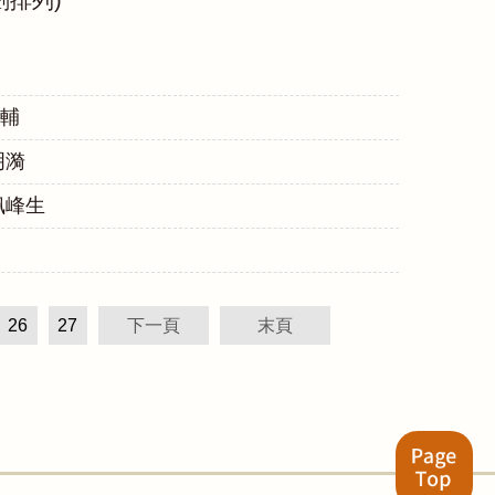
輔
義 明漪
佩峰生
26
27
下一頁
末頁