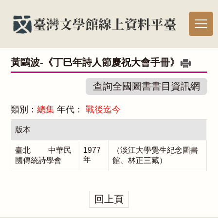
黃鷗波-《丁巳年詩人節慶祝大會手冊》
查詢全國圖書書目資訊網
類別：
總集
年代：
戰後迄今
版本
臺北 中華民
1977
（淡江大學覺生紀念圖書
年
國傳統詩學會
館、林正三藏）
回上頁