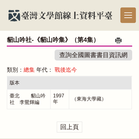
貂山吟社-《貂山吟集》（第4集）
查詢全國圖書書目資訊網
類別：
總集
年代：
戰後迄今
版本
臺北 貂山吟
1997
（東海大學藏）
年
社 李鶯輝編
回上頁