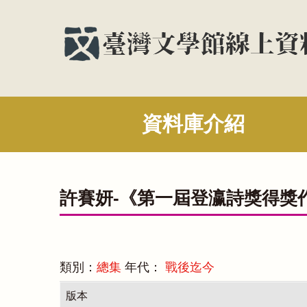
資料庫介紹
許賽妍-《第一屆登瀛詩獎得獎
類別：
總集
年代：
戰後迄今
版本