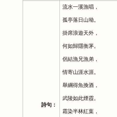
流水一溪漁唱，
孤亭落日山坳。
掛席浪遊天外，
何如歸隱衡茅。
侶結漁兄漁弟，
情寄山涯水涯。
舉綱得魚換酒，
武陵如此煙霞。
詩句：
霜染半林紅葉，