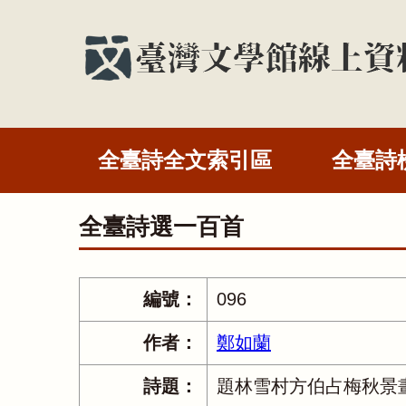
全臺詩全文索引區
全臺詩
全臺詩選一百首
編號：
096
作者：
鄭如蘭
詩題：
題林雪村方伯占梅秋景