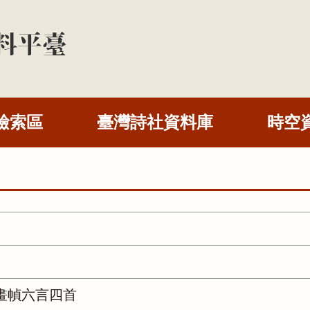
檢索區
臺灣詩社資料庫
時空
畫幀六言四首