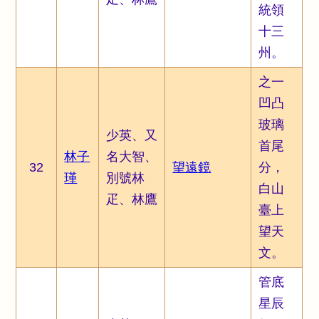
統領
十三
州。
之一
凹凸
玻璃
少英、又
首尾
林子
名大智、
32
望遠鏡
分，
瑾
別號林
白山
疋、林鷹
臺上
望天
文。
管底
星辰