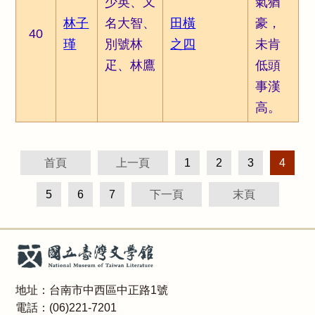
少英、又
氣猶
林子
名大智、
田橫
豪，
40
瑾
別號林
之四
未肯
疋、林鷹
低頭
事漢
高。
首頁
上一頁
1
2
3
4
5
6
7
下一頁
末頁
地址：台南市中西區中正路1號
電話：(06)221-7201