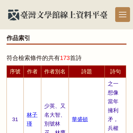
作品索引
符合檢索條件的共有
173
首詩
序號
作者
作者別名
詩題
詩句
之一
想像
當年
少英、又
擁利
林子
名大智、
31
華盛頓
矛，
瑾
別號林
兵權
疋、林鷹