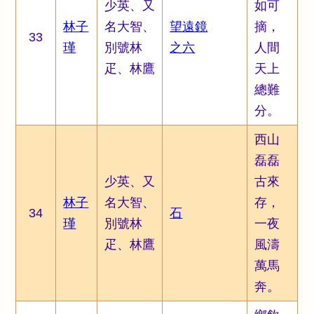
少英、又
如可
林子
名大智、
望遠鏡
摘，
33
瑾
別號林
之六
人間
疋、林鷹
天上
總難
分。
西山
磊磊
少英、又
古來
林子
名大智、
存，
34
石
瑾
別號林
一夜
疋、林鷹
風濤
萬馬
奔。