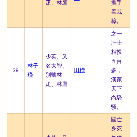
疋、林鷹
攜手
看栽
樟。
之一
壯士
相投
少英、又
五百
林子
名大智、
39
田橫
多，
瑾
別號林
漢家
疋、林鷹
天下
尚騷
騷。
國亡
身死