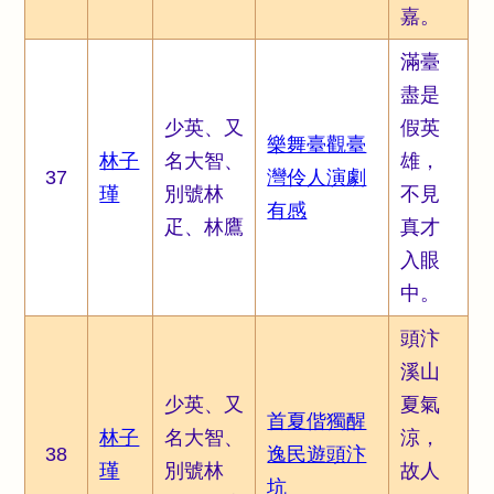
嘉。
滿臺
盡是
少英、又
假英
樂舞臺觀臺
林子
名大智、
雄，
37
灣伶人演劇
瑾
別號林
不見
有感
疋、林鷹
真才
入眼
中。
頭汴
溪山
少英、又
夏氣
首夏偕獨醒
林子
名大智、
涼，
38
逸民遊頭汴
瑾
別號林
故人
坑