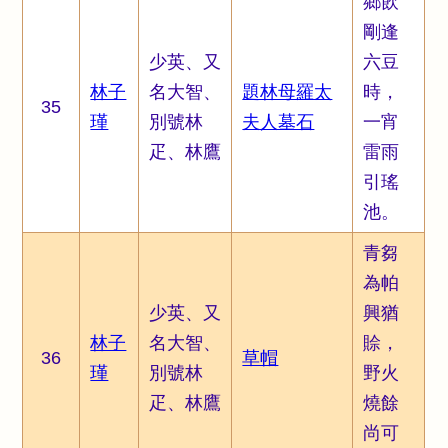
鄉飲
剛逢
少英、又
六豆
林子
名大智、
題林母羅太
時，
35
瑾
別號林
夫人墓石
一宵
疋、林鷹
雷雨
引瑤
池。
青芻
為帕
少英、又
興猶
林子
名大智、
賒，
36
草帽
瑾
別號林
野火
疋、林鷹
燒餘
尚可