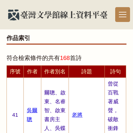
作品索引
符合檢索條件的共有
168
首詩
序號
作者
作者別名
詩題
詩句
曾從
爾聰、啟
百戰
東、名睿
著威
吳爾
智、啟東
聲，
41
老將
聰
書房主
破敵
人、吳蝶
衝鋒