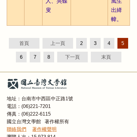
人、吳蝶
風生
叟
出絳
幃。
首頁
上一頁
2
3
4
5
6
7
8
下一頁
末頁
地址：台南市中西區中正路1號
電話：(06)221-7201
傳真：(06)222-6115
國立台灣文學館 著作權所有
聯絡我們
著作權聲明
瀏覽人次：
15,973,814