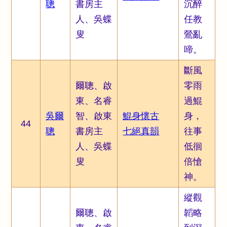
聰
書房主
沉醉
人、吳蝶
任教
叟
鶯亂
啼。
斷風
爾聰、啟
零雨
東、名睿
過鯤
吳爾
智、啟東
鯤身懷古
身，
44
聰
書房主
七絕真韻
往事
人、吳蝶
低徊
叟
倍愴
神。
縱觀
爾聰、啟
韜略