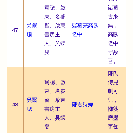
爾聰、啟
諸葛
東、名睿
古來
吳爾
智、啟東
諸葛亮高臥
無，
47
聰
書房主
隆中
高臥
人、吳蝶
隆中
叟
守故
吾。
鄭氏
爾聰、啟
侍兒
東、名睿
劇可
吳爾
智、啟東
兒，
48
鄭君詩婢
聰
書房主
攤箋
人、吳蝶
磨墨
叟
更知