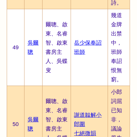
詩。
幾道
爾聰、啟
金牌
東、名睿
出禁
吳爾
智、啟東
岳少保奉詔
中，
49
聰
書房主
班師
班師
人、吳蝶
奉詔
叟
恨無
窮。
小郎
爾聰、啟
詞屈
東、名睿
已知
謝道韞解小
吳爾
智、啟東
非，
50
郎圍
聰
書房主
議論
七絕微韻