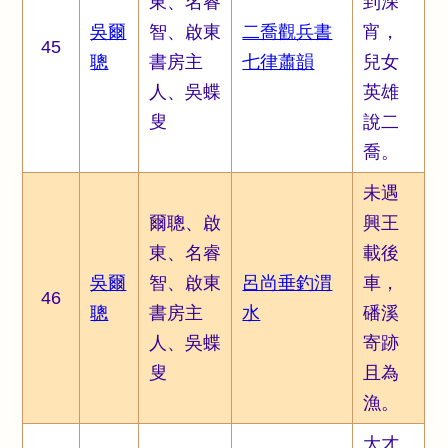
東、名睿
到深
吳爾
智、啟東
二喬觀兵書
宵，
45
聰
書房主
七律蕭韻
兒女
人、吳蝶
英雄
叟
說二
喬。
未遇
爾聰、啟
興王
東、名睿
載後
吳爾
智、啟東
呂尚垂釣渭
車，
46
聰
書房主
水
磻溪
人、吳蝶
寄跡
叟
且為
漁。
大才