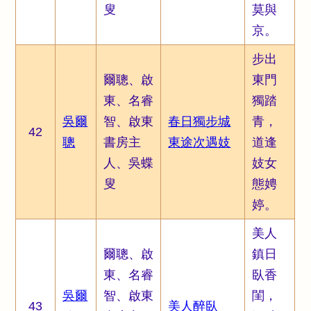
叟
莫與
京。
步出
爾聰、啟
東門
東、名睿
獨踏
吳爾
智、啟東
春日獨步城
青，
42
聰
書房主
東途次遇妓
道逢
人、吳蝶
妓女
叟
態娉
婷。
美人
爾聰、啟
鎮日
東、名睿
臥香
吳爾
智、啟東
閨，
43
美人醉臥