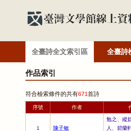
全臺詩全文索引區
全臺詩
作品索引
符合檢索條件的共有
671
首詩
序號
作者
勉之、縱
1
陳子敏
人、碧蘭