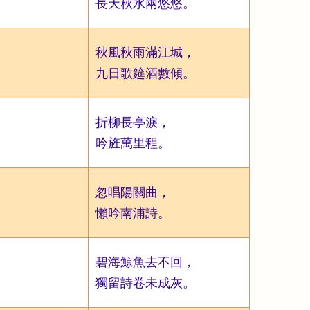
長天秋水兩悠悠。
秋風秋雨滿江城，
九日歌筵酒數傾。
折柳長亭淚，
吟旌萬里程。
忽唱陽關曲，
懶吟南浦詩。
碧海鯨魚去不回，
獨留詩卷未成灰。