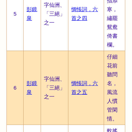
指添
字仙洲、
彭鏡
惆悵詞，六
寒，
5
「三絕」
泉
首之四
繡罷
之一
鴛鴦
倚書
欄。
仔細
花前
聽問
字仙洲、
彭鏡
惆悵詞，六
名，
6
「三絕」
泉
首之五
風流
之一
人慣
管閑
情。
軟搖