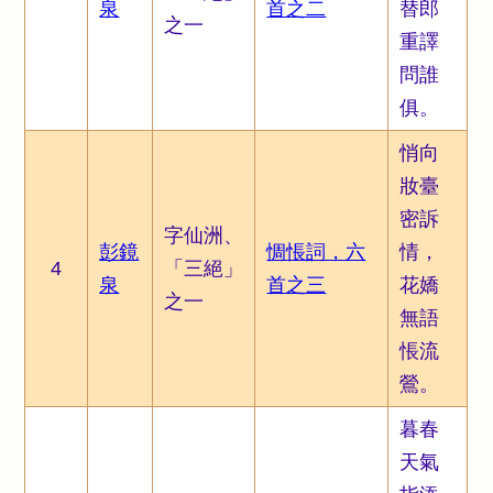
泉
首之二
替郎
之一
重譯
問誰
俱。
悄向
妝臺
密訴
字仙洲、
彭鏡
惆悵詞，六
情，
4
「三絕」
泉
首之三
花嬌
之一
無語
悵流
鶯。
暮春
天氣