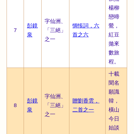
楊柳
戀啼
字仙洲、
彭鏡
惆悵詞，六
鶯，
7
「三絕」
泉
首之六
紅豆
之一
拋來
數旅
程。
十載
聞名
願識
字仙洲、
彭鏡
贈劉香雲，
韓，
8
「三絕」
泉
二首之一
橫山
之一
今日
始談