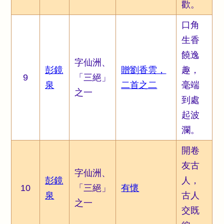
歡。
口角
生香
饒逸
字仙洲、
彭鏡
贈劉香雲，
趣，
9
「三絕」
泉
二首之二
毫端
之一
到處
起波
瀾。
開卷
友古
字仙洲、
彭鏡
人，
10
「三絕」
有懷
泉
古人
之一
交既