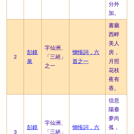
分外
加。
書廳
西畔
美人
字仙洲、
彭鏡
惆悵詞，六
房，
2
「三絕」
泉
首之一
月照
之一
花枝
夜有
香。
信息
陽臺
夢尚
字仙洲、
彭鏡
惆悵詞，六
孤，
3
「三絕」