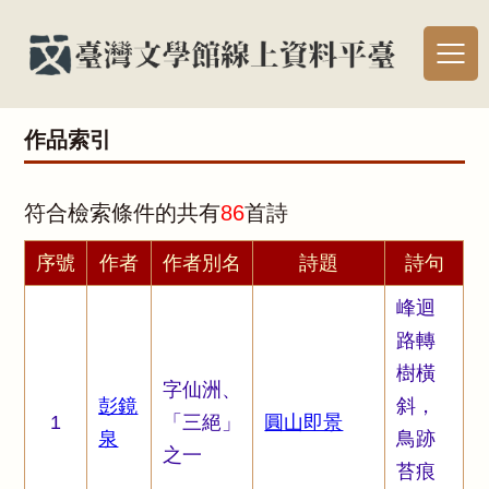
作品索引
符合檢索條件的共有
86
首詩
序號
作者
作者別名
詩題
詩句
峰迴
路轉
樹橫
字仙洲、
彭鏡
斜，
1
「三絕」
圓山即景
泉
鳥跡
之一
苔痕