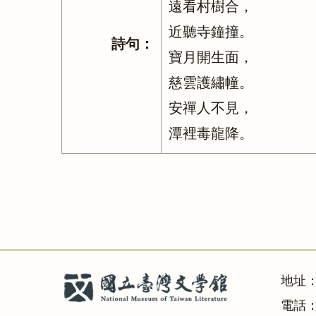
遠看村樹合，
近聽寺鐘撞。
詩句：
寶月開生面，
慈雲護繡幢。
安禪人不見，
潭裡毒龍降。
地址
電話：(