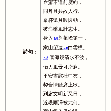
命駕不違前度約，
同舟且共故人行。
舉杯邀月吟懷動，
破浪乘風壯志生。
身入
蓬萊峰第一，
＆8
家山望遠
白雲橫。
＆8
詩句：
寰海鏡清水不波，
＆8
怡人風景可痊痾。
平安書慰社中友，
契合情餘席上歌。
到處文明新又日，
近畿雨澤被尤何。