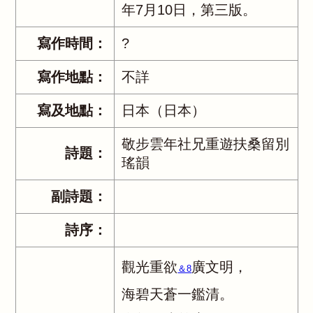
年7月10日，第三版。
寫作時間：
?
寫作地點：
不詳
寫及地點：
日本（日本）
敬步雲年社兄重遊扶桑留別
詩題：
瑤韻
副詩題：
詩序：
觀光重欲
廣文明，
＆8
海碧天蒼一鑑清。