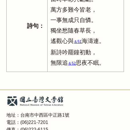
萬方多難今皆老，
一事無成只自憐。
詩句：
獨坐愁隨春草長，
遙觀心與
海濤連。
＆51
新詩吟罷鐘初動，
無限追
思夜不眠。
＆52
地址：台南市中西區中正路1號
電話：(06)221-7201
傳真：(06)222-6115