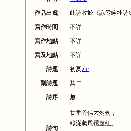
作品出處：
此詩收於《詠霓吟社詩
寫作時間：
不詳
寫作地點：
不詳
寫及地點：
不詳
詩題：
初夏
＆14
副詩題：
其二
詩序：
無
廿番芳信太匆匆，
綠滿薰風褪盡紅。
詩句：