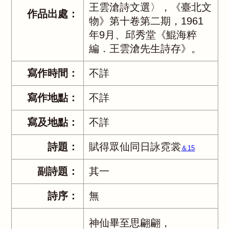
王雲滄詩文選〉，《臺北文
作品出處：
物》第十卷第二期，1961
年9月、邱秀堂《鯤海粹
編．王雲滄先生詩存》。
寫作時間：
不詳
寫作地點：
不詳
寫及地點：
不詳
詩題：
賦得眾仙同日詠霓裳
＆15
副詩題：
其一
詩序：
無
神仙畢至思翩翩，