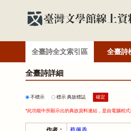
全臺詩全文索引區
全臺詩
全臺詩詳細
不標示
標示 典故標誌
*此功能中所顯示出的典故資料連結，是由電腦程
作者：
蔡佩香