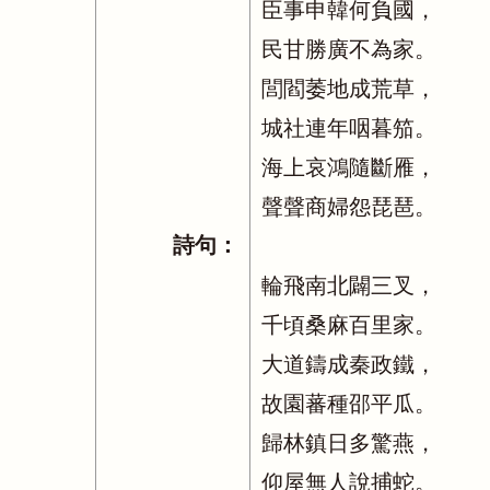
臣事申韓何負國，
民甘勝廣不為家。
閭閻萎地成荒草，
城社連年咽暮笳。
海上哀鴻隨斷雁，
聲聲商婦怨琵琶。
詩句：
輪飛南北闢三叉，
千頃桑麻百里家。
大道鑄成秦政鐵，
故園蕃種邵平瓜。
歸林鎮日多驚燕，
仰屋無人說捕蛇。