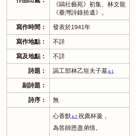
作品出處：
《鷗社藝苑》初集、林文龍
《臺灣詩錄拾遺》。
寫作時間：
發表於1941年
寫作地點：
不詳
寫及地點：
不詳
詩題：
謁工部林乙垣夫子墓
＆1
副詩題：
詩序：
無
心香默
祝薦杯羹，
＆2
為答師恩盡弟情。