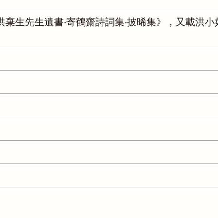
洪棄生先生遺書‧寄鶴齋詩詞集‧披晞集》，又載洪