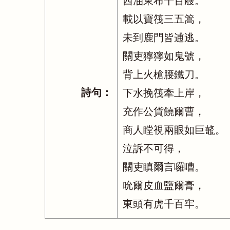
西油東布千百艘。
載以寶筏三五篙，
未到鹿門皆逋逃。
關吏獰獰如鬼號，
背上火槍腰鐵刀。
詩句：
下水挽筏牽上岸，
充作公貨饒爾曹，
商人瞠視兩眼如巨鼇。
泣訴不可得，
關吏瞋爾言囉嘈。
吮爾皮血盬爾膏，
東頭有虎千百牢。