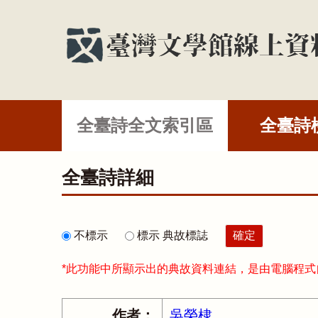
全臺詩全文索引區
全臺詩
全臺詩詳細
不標示
標示 典故標誌
*此功能中所顯示出的典故資料連結，是由電腦程
作者：
吳榮棣